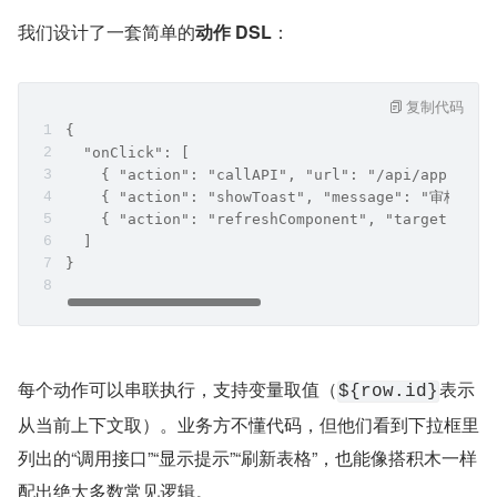
我们设计了一套简单的
动作 DSL
：
复制代码
{
  "onClick": [
    { "action": "callAPI", "url": "/api/approve"
    { "action": "showToast", "message": "审核成功"
    { "action": "refreshComponent", "target": "u
  ]
}
每个动作可以串联执行，支持变量取值（
表示
${row.id}
从当前上下文取）。业务方不懂代码，但他们看到下拉框里
列出的“调用接口”“显示提示”“刷新表格”，也能像搭积木一样
配出绝大多数常见逻辑。