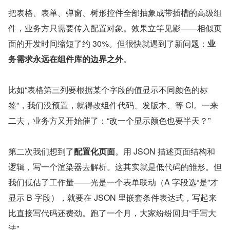
把表格、表单、弹窗、树形控件全部抽象成带插槽的高级组
件，业务方只需要传入配置对象。效果立竿见影——相似页
面的开发时间缩短了约 30%。但很快就遇到了新问题：
业
务需求永远在组件库的边界之外
。
比如“表格第三列要根据某个字段的值显示不同颜色的标
签”，我们没预置，就得改组件代码、发版本、等 CI。一来
二去，业务方又开始催了：“改一个显示颜色也要半天？”
第二次我们想到了
配置化页面
。用 JSON 描述页面结构和
逻辑，写一个渲染器去解析。这其实就是低代码的雏形。但
我们低估了工作量——光是一个表单联动（A 字段选“是”才
显示 B 字段），就要在 JSON 里嵌套条件表达式，写起来
比直接写代码还费劲。跑了一个月，大家纷纷回归“手写大
法”。