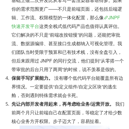
基础上做二次开发比从零写一套渲染器靠谱得多。如果
你的需求范围更广——不只是前端页面，还包括后端逻
辑、工作流、权限模型的一体化配置，那么像
JNPF
快速开发平台
这类全栈式低代码产品也值得认真评估。
它们解决的不只是“前端改按钮慢”的问题，还能把审批
流、数据源编排、甚至接口生成都纳入可视化管理。我
们团队当时受限于预算和已有技术栈，没有全盘引入，
但后来跟用过 JNPF 的同行交流，他们提到“从零搭一个
带审批的后台只用了两周”的时候，说不羡慕是假的。
保留手写扩展能力。
 没有哪个低代码平台能覆盖所有边
界情况。一定要提供“自定义组件/自定义区块”的逃生
舱，否则遇到特殊需求就会卡死。
先让内部开发者用起来，再考虑给业务/运营开放。
 我们
前两个月只让前端自己在配置页面，等稳定了才给少数
核心业务方开权限。步子迈大了，容易扯着。