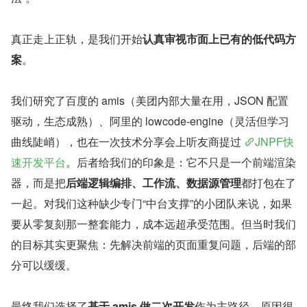
真正走上正轨，是我们开始
认真审视市面上已有的低代码方
案
。
我们研究了百度的 amis（美团内部大量在用，JSON 配置
驱动，生态成熟）、阿里的 lowcode-engine（灵活但学习
曲线陡峭），也在一次技术分享会上听友商提过 
JNPF快
速开发平台
。后者给我们的印象是：它不只是一个前端渲染
器，而是把
后端逻辑编排、工作流、数据源管理
都打包在了
一起。对我们这种缺少专门“中台支撑”的小团队来说，如果
要从零复刻那一整套能力，成本远超承受范围。但当时我们
的目标其实更聚焦：先解决前端的页面重复问题，后端的部
分可以缓缓。
最终我们选择了
基于 amis 做二次开发
作为主路径，原因很