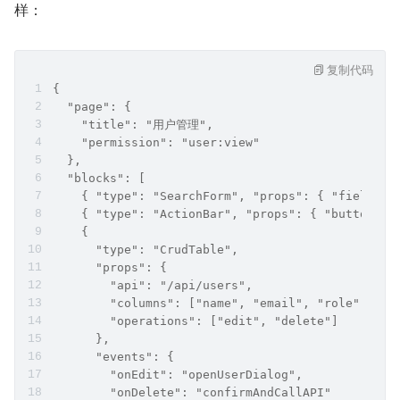
样：
复制代码
{
  "page": {
    "title": "用户管理",
    "permission": "user:view"
  },
  "blocks": [
    { "type": "SearchForm", "props": { "fields":
    { "type": "ActionBar", "props": { "buttons":
    { 
      "type": "CrudTable", 
      "props": { 
        "api": "/api/users",
        "columns": ["name", "email", "role"],
        "operations": ["edit", "delete"]
      },
      "events": {
        "onEdit": "openUserDialog",
        "onDelete": "confirmAndCallAPI"