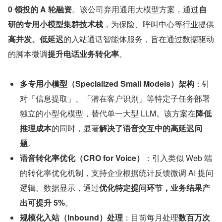
0 领投的 A 轮融资
。该公司弃用通用大模型方案，通过
自
研的专用小模型集群技术栈
，为保险、呼叫中心等行业提供
高并发、低延迟
的入站通话智能体服务，旨在通过数据驱动
的脚本微调
提升电话业务转化率
。
多专用小模型（Specialized Small Models）架构
：针
对「信息提取」、「潜在客户识别」等特定子任务部署
独立的小型化模型，替代单一大型 LLM。该方案在
降低
推理成本
的同时，显著
解决了语音交互中的高延迟问
题
。
语音转化率优化（CRO for Voice）
：引入类似 Web 端
的转化率优化机制，支持企业根据统计反馈微调 AI 提问
逻辑。数据显示，通过
优化特定提问环节，业务结果产
出可提升 5%
。
规模化入站（Inbound）处理
：目前每月处理
数百万次