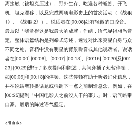
离接触（被坦克压过）、野外生存、吃遍各种蚯蚓、开飞
机、坦克漂移，以及完成两项电影史上的首次活动（《战狼 
1》、《战狼 2》）。说话者在[00:08]处有轻微的口腔音。
最后以「我觉得这是我最大的成就」作结，语气显得相当肯
定。整体语篇结构是列举式陈述，透过对比来突显自身与众
不同之处。音档中没有明显的背景噪音或其他说话者。说话
者在[00:00]-[00:06]、[00:07]-[00:13]、[00:15]-[00:20]及[00:
23]-[00:29]进行了多次提问和陈述，其间穿插了短暂停顿，
如[00:06]和[00:13]的停顿。这些停顿有助于听者消化信息，
并在说话者转换话题或强调下一点之前制造悬念。例如，在
[00:25]提到「中国电影人之前没人干的事儿」时，语气略带
自豪。最后的陈述语气坚定。
</think>