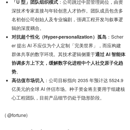
「U 型」团队组织模式
：公司跳过中层管理岗位，由资
深技术专家直接与年轻创意人才协作。团队成员包含多
名初创公司创始人及专业编剧，强调工程开发与叙事逻
辑的深度耦合。
对抗超个性化（Hyper-personalization）孤岛
：Scher
er 提出 AI 不应仅为个人定制「完美世界」，而应构建
群体共享的数字环境。其技术逻辑侧重于
通过 AI 智能体
协调多方上下文，缓解数字化进程中个人社交原子化趋
势
。
高估值市场切入
：公司目标指向 2035 年预计达 5524.9 
亿美元的全球 AI 伴侣市场。种子资金将主要用于组建核
心工程团队，目前产品细节仍处于隐形阶段。
( @fortune)