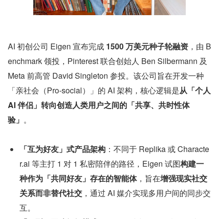
AI 初创公司 Eigen 宣布完成 
1500 万美元种子轮融资
，由 B
enchmark 领投，Pinterest 联合创始人 Ben Silbermann 及 
Meta 前高管 David Singleton 参投。该公司旨在开发一种
「亲社会（Pro-social）」的 AI 架构，核心逻辑是
从「个人 
AI 伴侣」转向创造人类用户之间的「共享、共时性体
验」
。
「互为好友」式产品架构
：不同于 Replika 或 Characte
r.ai 等主打 1 对 1 私密陪伴的路径，Eigen 试图
构建一
种作为「共同好友」存在的智能体
，旨在
增强现实社交
关系而非替代社交
，通过 AI 媒介实现多用户间的同步交
互。