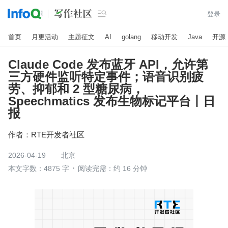

登录
首页
月更活动
主题征文
AI
golang
移动开发
Java
开源
Claude Code 发布蓝牙 API，允许第
三方硬件监听特定事件；语音识别疲
劳、抑郁和 2 型糖尿病，
Speechmatics 发布生物标记平台丨日
报
作者：
RTE开发者社区
2026-04-19
北京
本文字数：4875 字
阅读完需：约 16 分钟