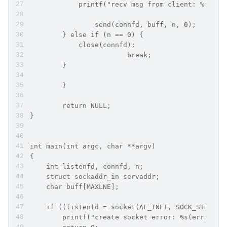
            printf("recv msg from client: %s\n",
	    	send(connfd, buff, n, 0);
        } else if (n == 0) {
            close(connfd);
			break;
        }
	}
	return NULL;
}
int main(int argc, char **argv) 
{
    int listenfd, connfd, n;
    struct sockaddr_in servaddr;
    char buff[MAXLNE];
    if ((listenfd = socket(AF_INET, SOCK_STREAM,
        printf("create socket error: %s(errno: %