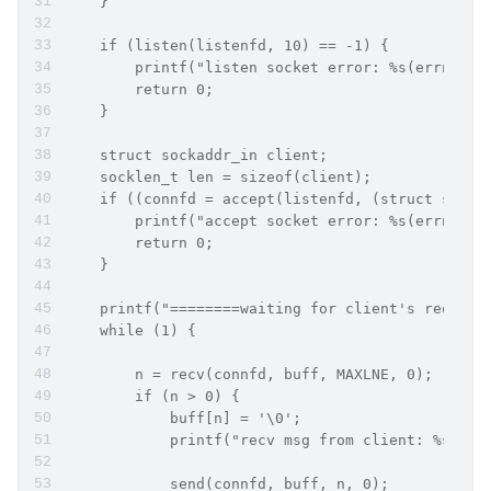
    }
    if (listen(listenfd, 10) == -1) {
        printf("listen socket error: %s(errno: %
        return 0;
    }
    struct sockaddr_in client;
    socklen_t len = sizeof(client);
    if ((connfd = accept(listenfd, (struct socka
        printf("accept socket error: %s(errno: %
        return 0;
    }
    printf("========waiting for client's request
    while (1) {
        n = recv(connfd, buff, MAXLNE, 0);
        if (n > 0) {
            buff[n] = '\0';
            printf("recv msg from client: %s\n",
	    send(connfd, buff, n, 0);