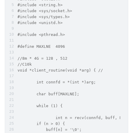
#include <string.h>
#include <sys/socket.h>
#include <sys/types.h>
#include <unistd.h>
#include <pthread.h>
#define MAXLNE  4096
//8m * 4G = 128 , 512
//C10k
void *client_routine(void *arg) { //
	int connfd = *(int *)arg;
	char buff[MAXLNE];
	while (1) {
		int n = recv(connfd, buff, MAXLN
        if (n > 0) {
            buff[n] = '\0';