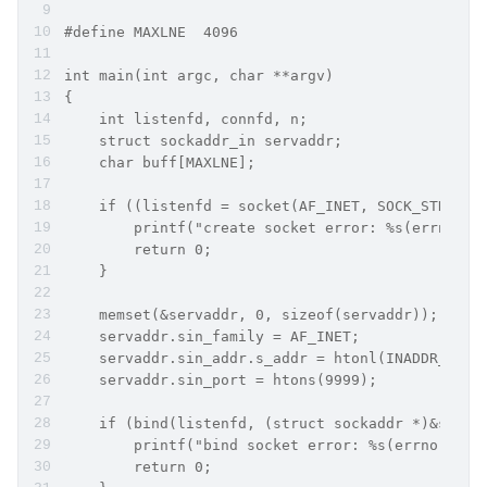
#define MAXLNE  4096
int main(int argc, char **argv) 
{
    int listenfd, connfd, n;
    struct sockaddr_in servaddr;
    char buff[MAXLNE];
    if ((listenfd = socket(AF_INET, SOCK_STREAM,
        printf("create socket error: %s(errno: %
        return 0;
    }
    memset(&servaddr, 0, sizeof(servaddr));
    servaddr.sin_family = AF_INET;
    servaddr.sin_addr.s_addr = htonl(INADDR_ANY)
    servaddr.sin_port = htons(9999);
    if (bind(listenfd, (struct sockaddr *)&serva
        printf("bind socket error: %s(errno: %d)
        return 0;