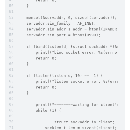
        return 0;
    }
    memset(&servaddr, 0, sizeof(servaddr));
    servaddr.sin_family = AF_INET;
    servaddr.sin_addr.s_addr = htonl(INADDR_ANY)
    servaddr.sin_port = htons(9999);
    if (bind(listenfd, (struct sockaddr *)&serva
        printf("bind socket error: %s(errno: %d)
        return 0;
    }
    if (listen(listenfd, 10) == -1) {
        printf("listen socket error: %s(errno: %
        return 0;
    }
	printf("========waiting for client's req
	while (1) {
		struct sockaddr_in client;
	    socklen_t len = sizeof(client);