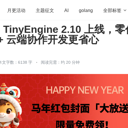
全部标签

月更活动
主题征文
AI
golang
inyEngine 2.10 上线，
penHarmony
算法
学习方法
Web3.0
高
D + 云端协作开发更省心
程序员
运维
深度思考
低代码
redis
本文字数：6138 字
阅读完需：约 20 分钟