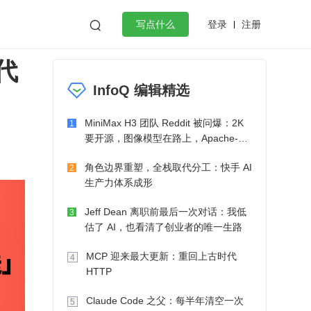
登录
注册

写点什么
零代
效工作
数据库
Python
音视频
InfoQ 编辑精选
golang
微服务架构
flutter
MiniMax H3 团队 Reddit 被问爆：2K
1
要开源，图像模型在路上，Apache-2.0
也在考虑了
角色边界重塑，全栈取代分工：快手 AI
2
生产力体系成形
Jeff Dean 离职前最后一次对话：我低
3
估了 AI，也看清了创业者的唯一生路
MCP 迎来最大更新：重回上古时代
4
HTTP
Claude Code 之父：每半年清空一次
5