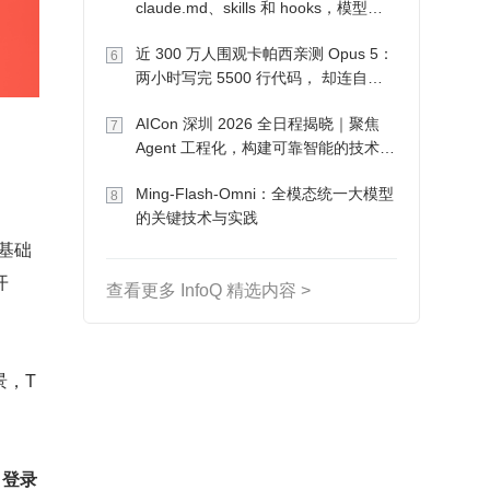
claude.md、skills 和 hooks，模型自
己会想办法
近 300 万人围观卡帕西亲测 Opus 5：
6
两小时写完 5500 行代码， 却连自己
写的游戏都玩不了
AICon 深圳 2026 全日程揭晓｜聚焦
7
Agent 工程化，构建可靠智能的技术路
径
Ming-Flash-Omni：全模态统一大模型
8
的关键技术与实践
术基础
开
查看更多 InfoQ 精选内容 >
景，T
、登录