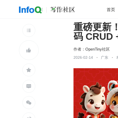
首页
重磅更新！T
移动开发
Java
开源
架构
O

码 CRU
前端
AI
大数据
团队管理
查看更多

作者：
OpenTiny社区

2026-02-14
广东


