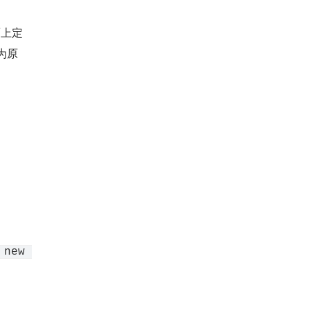
面上定
归为原
new 