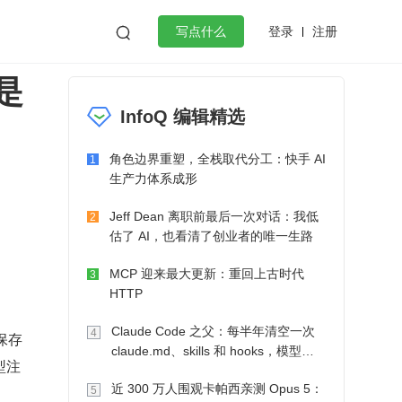
登录
注册

写点什么
不是
效工作
数据库
Python
音视频
InfoQ 编辑精选
golang
微服务架构
flutter
角色边界重塑，全栈取代分工：快手 AI
1
生产力体系成形
Jeff Dean 离职前最后一次对话：我低
2
估了 AI，也看清了创业者的唯一生路
MCP 迎来最大更新：重回上古时代
3
HTTP
Claude Code 之父：每半年清空一次
4
以保存
claude.md、skills 和 hooks，模型自
型注
己会想办法
近 300 万人围观卡帕西亲测 Opus 5：
5