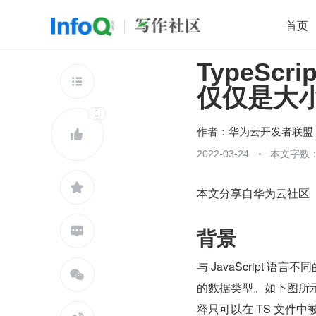
首页
TypeScri
移动开发
Java
开源
架构
O

仅仅是大
前端
AI
大数据
团队管理
1
查看更多

作者：
华为云开发者联盟

2022-03-24
本文字数：

本文分享自华为云社区
背景

与 JavaScript 

的数据类型。如下图所示
释只可以在 TS 文件中