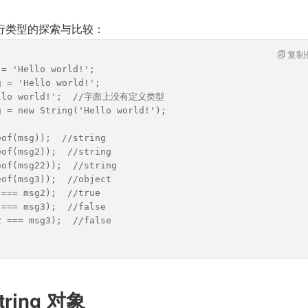
进行类型的探索与比较：
复制
 = 'Hello world!';
g = 'Hello world!';
Hello world!';  //字面上没有定义类型
g = new String('Hello world!');
eof(msg));  //string
eof(msg2));  //string
eof(msg22));  //string
eof(msg3));  //object
 === msg2);  //true
 === msg3);  //false
2 === msg3);  //false
ring 对象