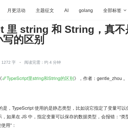
全部标签

月更活动
主题征文
AI
golang
pt 里 string 和 String，真
penHarmony
算法
学习方法
Web3.0
高
小写的区别
程序员
运维
深度思考
低代码
redis
1272 字
阅读完需：约 4 分钟
《
TypeScript里string和String的区别
》，作者：gentle_zhou 。
语言不同的是，TypeScript 使用的是静态类型，比如说它指定了变量可
，如果在 JS 中，指定变量可以保存的数据类型，会报错：“类
被使用”：