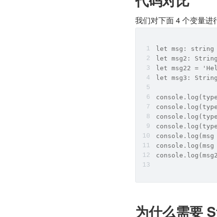
代码对比
我们对下面 4 个变量
let msg: string
let msg2: Strin
let msg22 = '
let msg3: Strin
console.log(typ
console.log(typ
console.log(typ
console.log(typ
console.log(msg
console.log(msg
console.log(msg
为什么需要 St