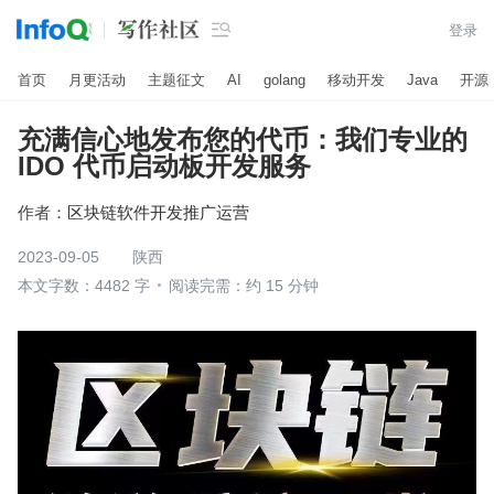

登录
首页
月更活动
主题征文
AI
golang
移动开发
Java
开源
充满信心地发布您的代币：我们专业的
IDO 代币启动板开发服务
作者：
区块链软件开发推广运营
2023-09-05
陕西
本文字数：4482 字
阅读完需：约 15 分钟