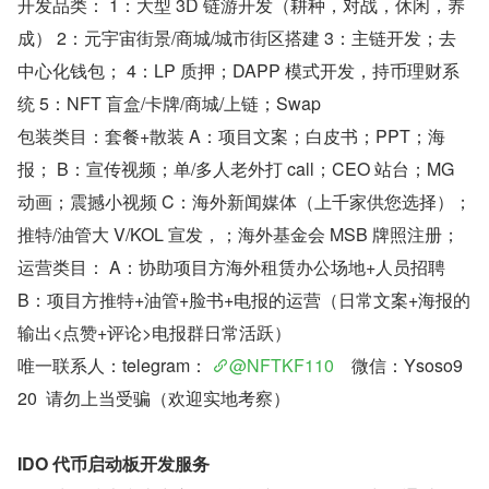
开发品类： 1：大型 3D 链游开发（耕种，对战，休闲，养
成） 2：元宇宙街景/商城/城市街区搭建 3：主链开发；去
中心化钱包； 4：LP 质押；DAPP 模式开发，持币理财系
统 5：NFT 盲盒/卡牌/商城/上链；Swap
包装类目：套餐+散装 A：项目文案；白皮书；PPT；海
报； B：宣传视频；单/多人老外打 call；CEO 站台；MG 
动画；震撼小视频 C：海外新闻媒体（上千家供您选择）；
推特/油管大 V/KOL 宣发，；海外基金会 MSB 牌照注册；
运营类目： A：协助项目方海外租赁办公场地+人员招聘 
B：项目方推特+油管+脸书+电报的运营（日常文案+海报的
输出<点赞+评论>电报群日常活跃）
唯一联系人：telegram： 
@NFTKF110
    微信：Ysoso9
20  请勿上当受骗（欢迎实地考察）
IDO 代币启动板开发服务