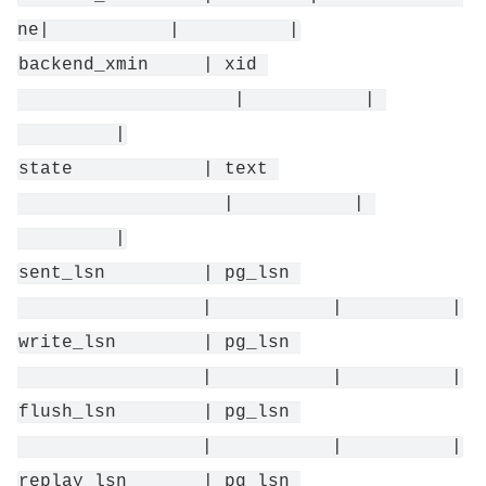
ne|           |          |
backend_xmin     | xid 
                    |           | 
         |
state            | text 
                   |           | 
         |
sent_lsn         | pg_lsn 
                 |           |          |
write_lsn        | pg_lsn 
                 |           |          |
flush_lsn        | pg_lsn 
                 |           |          |
replay_lsn       | pg_lsn 