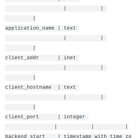
                   |           | 
         |
application_name | text 
                   |           | 
         |
client_addr      | inet 
                   |           | 
         |
client_hostname  | text 
                   |           | 
         |
client_port      | integer 
                |           |          |
backend_start    | timestamp with time zo