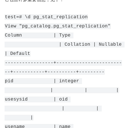
test=# \d pg_stat_replication
View "pg_catalog.pg_stat_replication"
Column           | Type 
                   | Collation | Nullable 
| Default
-----------------+-----------------------
--+-----------+----------+---------
pid              | integer 
                |           |          |
usesysid         | oid 
                    |           | 
         |
usename          | name 