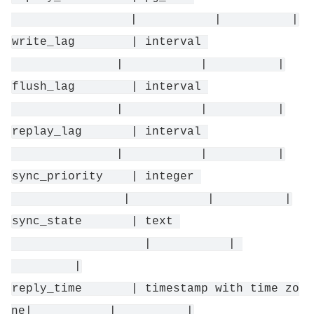
                 |           |          |
write_lag        | interval 
               |           |          |
flush_lag        | interval 
               |           |          |
replay_lag       | interval 
               |           |          |
sync_priority    | integer 
                |           |          |
sync_state       | text 
                   |           | 
         |
reply_time       | timestamp with time zo
ne|           |          |