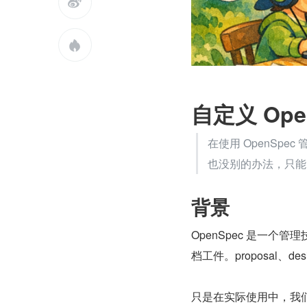


自定义 Ope
在使用 OpenSp
也没别的办法，只能
背景
OpenSpec 是一
档工件。proposal、
只是在实际使用中，我