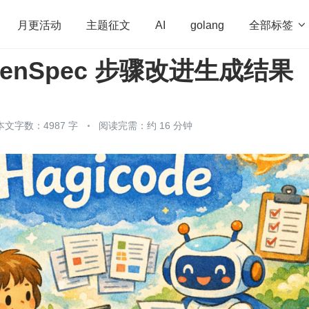
全部标签

月更活动
主题征文
AI
golang
penSpec 步骤改进生成结果
penHarmony
算法
学习方法
Web3.0
高
程序员
运维
深度思考
低代码
redis
本文字数：4987 字
阅读完需：约 16 分钟