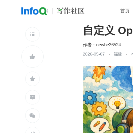
首页
自定义 O
移动开发
Java
开源
架构
O

前端
AI
大数据
团队管理
作者：
newbe36524
查看更多
2026-05-07
福建




