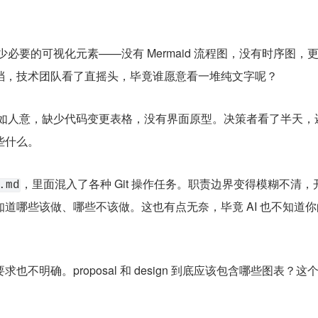
缺少必要的可视化元素——没有 Mermaid 流程图，没有时序图，
档，技术团队看了直摇头，毕竟谁愿意看一堆纯文字呢？
尽如人意，缺少代码变更表格，没有界面原型。决策者看了半天，
些什么。
，里面混入了各种 Git 操作任务。职责边界变得模糊不清，
.md
道哪些该做、哪些不该做。这也有点无奈，毕竟 AI 也不知道你
不明确。proposal 和 design 到底应该包含哪些图表？这