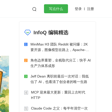
登录
注册

写点什么
效工作
数据库
Python
音视频
InfoQ 编辑精选
golang
微服务架构
flutter
MiniMax H3 团队 Reddit 被问爆：2K
1
要开源，图像模型在路上，Apache-2.0
也在考虑了
角色边界重塑，全栈取代分工：快手 AI
2
生产力体系成形
Jeff Dean 离职前最后一次对话：我低
3
估了 AI，也看清了创业者的唯一生路
MCP 迎来最大更新：重回上古时代
4
HTTP
Claude Code 之父：每半年清空一次
5