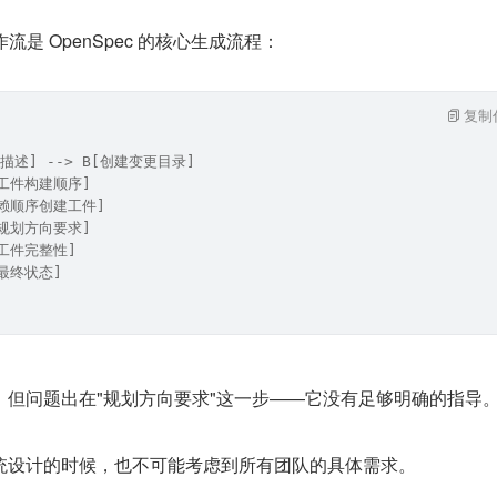
）工作流是 OpenSpec 的核心生成流程：
复制
描述] --> B[创建变更目录]
获取工件构建顺序]
按依赖顺序创建工件]
检查规划方向要求]
验证工件完整性]
示最终状态]
，但问题出在"规划方向要求"这一步——它没有足够明确的指导
统设计的时候，也不可能考虑到所有团队的具体需求。