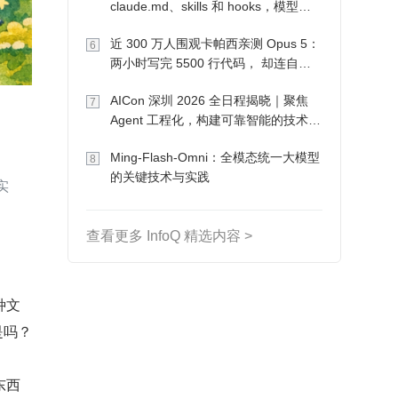
claude.md、skills 和 hooks，模型自
己会想办法
近 300 万人围观卡帕西亲测 Opus 5：
6
两小时写完 5500 行代码， 却连自己
写的游戏都玩不了
AICon 深圳 2026 全日程揭晓｜聚焦
7
Agent 工程化，构建可靠智能的技术路
径
Ming-Flash-Omni：全模态统一大模型
8
的关键技术与实践
实
查看更多 InfoQ 精选内容 >
种文
是吗？
东西