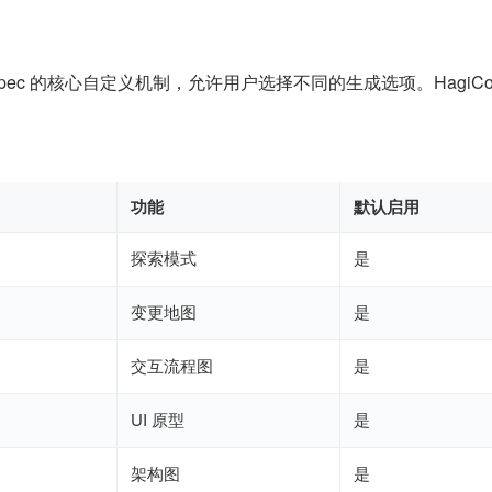
pec 的核心自定义机制，允许用户选择不同的生成选项。HagiCod
：
功能
默认启用
探索模式
是
变更地图
是
交互流程图
是
UI 原型
是
架构图
是