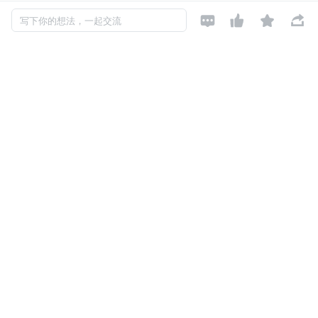




写下你的想法，一起交流
node 节点