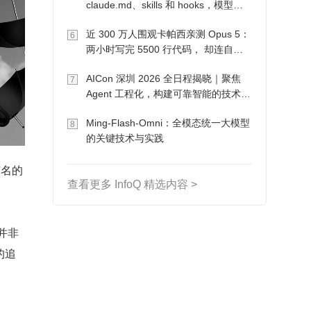
claude.md、skills 和 hooks，模型自
己会想办法
近 300 万人围观卡帕西亲测 Opus 5：
6
两小时写完 5500 行代码， 却连自己
写的游戏都玩不了
AICon 深圳 2026 全日程揭晓｜聚焦
7
Agent 工程化，构建可靠智能的技术路
径
Ming-Flash-Omni：全模态统一大模型
8
的关键技术与实践
有名的
查看更多 InfoQ 精选内容 >
并非
的追