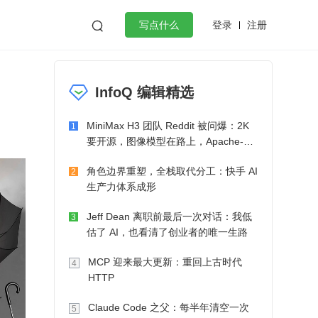
登录
注册

写点什么
效工作
数据库
Python
音视频
InfoQ 编辑精选
golang
微服务架构
flutter
MiniMax H3 团队 Reddit 被问爆：2K
1
要开源，图像模型在路上，Apache-2.0
也在考虑了
角色边界重塑，全栈取代分工：快手 AI
2
生产力体系成形
Jeff Dean 离职前最后一次对话：我低
3
估了 AI，也看清了创业者的唯一生路
MCP 迎来最大更新：重回上古时代
4
HTTP
Claude Code 之父：每半年清空一次
5