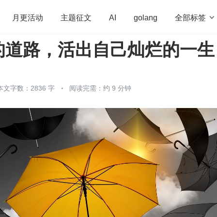
全部标签

月更活动
主题征文
AI
golang
的道路，活出自己灿烂的一生
penHarmony
算法
学习方法
Web3.0
高
程序员
运维
深度思考
低代码
redis
本文字数：2836 字
阅读完需：约 9 分钟