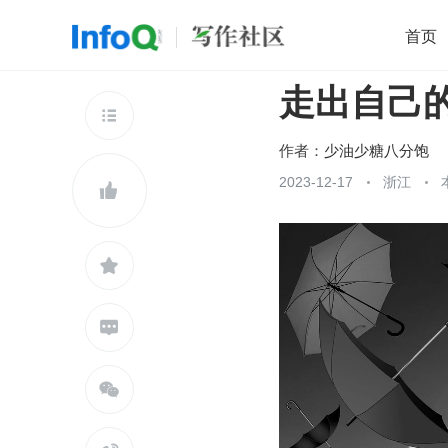
首页
走出自己
移动开发
Java
开源
架构
O

前端
AI
大数据
团队管理
作者：
少油少糖八分饱
查看更多
2023-12-17
浙江




