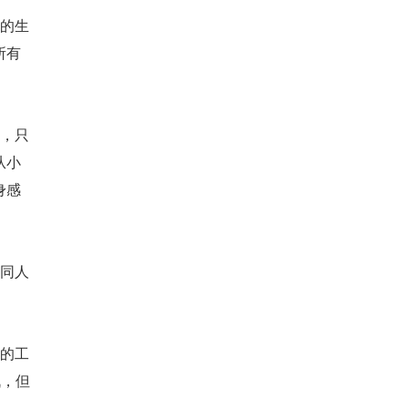
的生
所有
，只
从小
身感
同人
的工
战，但