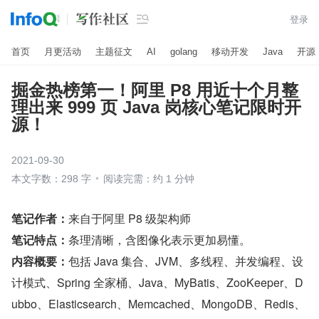

登录
首页
月更活动
主题征文
AI
golang
移动开发
Java
开源
掘金热榜第一！阿里 P8 用近十个月整
理出来 999 页 Java 岗核心笔记限时开
源！
2021-09-30
本文字数：298 字
阅读完需：约 1 分钟
笔记作者：
来自于阿里 P8 级架构师
笔记特点：
条理清晰，含图像化表示更加易懂。
内容概要：
包括 Java 集合、JVM、多线程、并发编程、设
计模式、Spring 全家桶、Java、MyBatis、ZooKeeper、D
ubbo、Elasticsearch、Memcached、MongoDB、Redis、