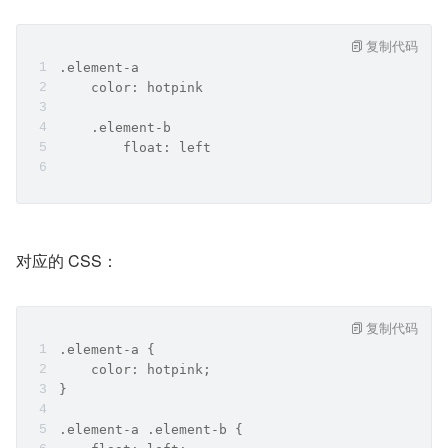
复制代码
.element-a
    color: hotpink
    .element-b
        float: left
对应的 CSS：
复制代码
.element-a {
    color: hotpink;
}
.element-a .element-b {