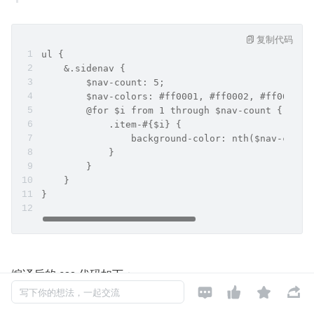
复制代码
ul {
    &.sidenav {
        $nav-count: 5;
        $nav-colors: #ff0001, #ff0002, #ff0003, 
        @for $i from 1 through $nav-count {
            .item-#{$i} {
                background-color: nth($nav-col
            }
        }
    }
}
编译后的 css 代码如下：




写下你的想法，一起交流