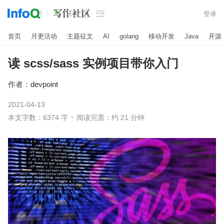

登录
首页
月更活动
主题征文
AI
golang
移动开发
Java
开源
读 scss/sass 实例项目带你入门
作者：
devpoint
2021-04-13
本文字数：6374 字
阅读完需：约 21 分钟