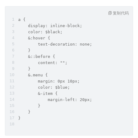
复制代码
a {
    display: inline-block;
    color: $black;
    &:hover {
        text-decoration: none;
    }
    &::before {
        content: "";
    }
    &.menu {
        margin: 0px 10px;
        color: $blue;
        &-item {
            margin-left: 20px;
        }
    }
}