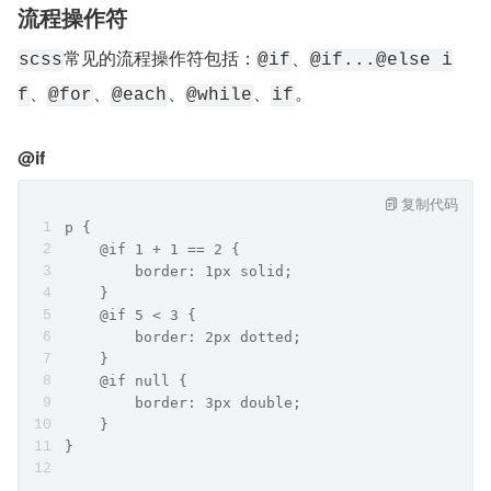
流程操作符
常见的流程操作符包括：
、
scss
@if
@if...@else i
、
、
、
、
。
f
@for
@each
@while
if
@if
复制代码
p {
    @if 1 + 1 == 2 {
        border: 1px solid;
    }
    @if 5 < 3 {
        border: 2px dotted;
    }
    @if null {
        border: 3px double;
    }
}