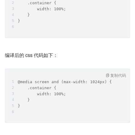
    .container {
        width: 100%;
    }
}
编译后的 css 代码如下：
复制代码
@media screen and (max-width: 1024px) {
    .container {
        width: 100%;
    }
}