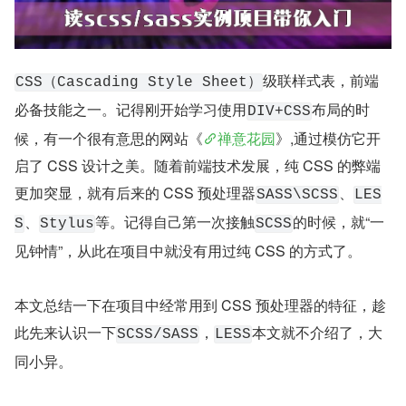
级联样式表，前端
CSS（Cascading Style Sheet）
必备技能之一。记得刚开始学习使用
布局的时
DIV+CSS
候，有一个很有意思的网站《
禅意花园
》,通过模仿它开
启了 CSS 设计之美。随着前端技术发展，纯 CSS 的弊端
更加突显，就有后来的 CSS 预处理器
、
SASS\SCSS
LES
、
等。记得自己第一次接触
的时候，就“一
S
Stylus
SCSS
见钟情”，从此在项目中就没有用过纯 CSS 的方式了。
本文总结一下在项目中经常用到 CSS 预处理器的特征，趁
此先来认识一下
，
本文就不介绍了，大
SCSS/SASS
LESS
同小异。