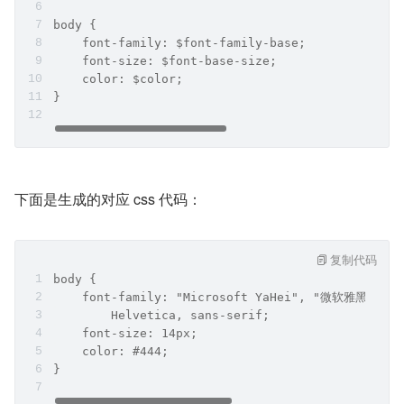
body {
    font-family: $font-family-base;
    font-size: $font-base-size;
    color: $color;
}
下面是生成的对应 css 代码：
复制代码
body {
    font-family: "Microsoft YaHei", "微软雅黑", "p
        Helvetica, sans-serif;
    font-size: 14px;
    color: #444;
}