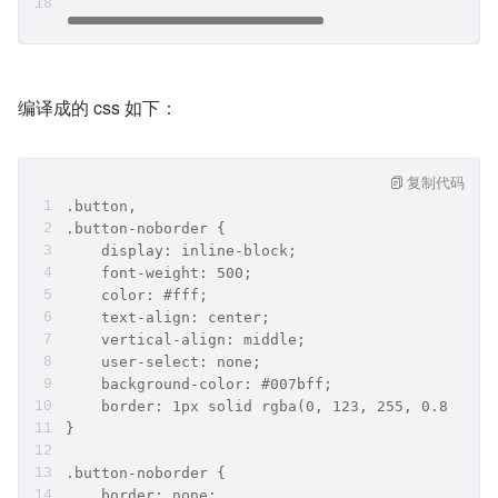
编译成的 css 如下：
复制代码
.button,
.button-noborder {
    display: inline-block;
    font-weight: 500;
    color: #fff;
    text-align: center;
    vertical-align: middle;
    user-select: none;
    background-color: #007bff;
    border: 1px solid rgba(0, 123, 255, 0.8);
}
.button-noborder {
    border: none;