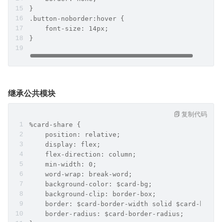
}
.button-noborder:hover {
    font-size: 14px;
}
继承公共模块
复制代码
%card-share {
    position: relative;
    display: flex;
    flex-direction: column;
    min-width: 0;
    word-wrap: break-word;
    background-color: $card-bg;
    background-clip: border-box;
    border: $card-border-width solid $card-borde
    border-radius: $card-border-radius;