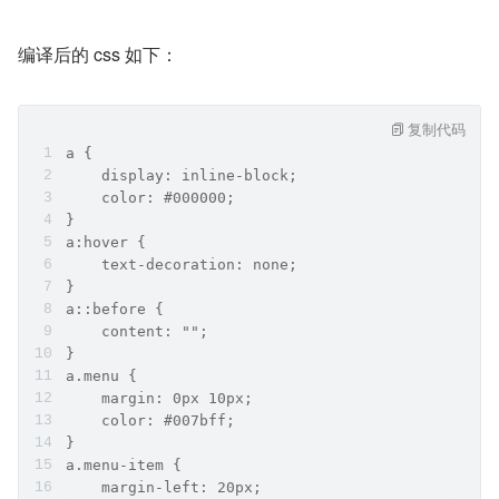
编译后的 css 如下：
复制代码
a {
    display: inline-block;
    color: #000000;
}
a:hover {
    text-decoration: none;
}
a::before {
    content: "";
}
a.menu {
    margin: 0px 10px;
    color: #007bff;
}
a.menu-item {
    margin-left: 20px;