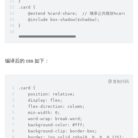
}
.card {
    @extend %card-share;  // 继承公共模块%card-s
    @include box-shadow($shadow);
}
编译后的 css 如下：
复制代码
.card {
    position: relative;
    display: flex;
    flex-direction: column;
    min-width: 0;
    word-wrap: break-word;
    background-color: #fff;
    background-clip: border-box;
    border: 1px solid rgba(0, 0, 0, 0.125);