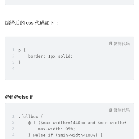
编译后的 css 代码如下：
复制代码
p {
    border: 1px solid;
}
@if @else if
复制代码
.fullbox {
    @if ($max-width>=1440px and $min-width>90%) 
        max-width: 95%;
    } @else if ($min-width<100%) {