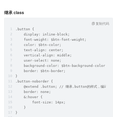
继承 class
复制代码
.button {
    display: inline-block;
    font-weight: $btn-font-weight;
    color: $btn-color;
    text-align: center;
    vertical-align: middle;
    user-select: none;
    background-color: $btn-background-color;
    border: $btn-border;
}
.button-noborder {
    @extend .button; // 继承.button的样式，编译后.
    border: none;
    &:hover {
        font-size: 14px;
    }
}