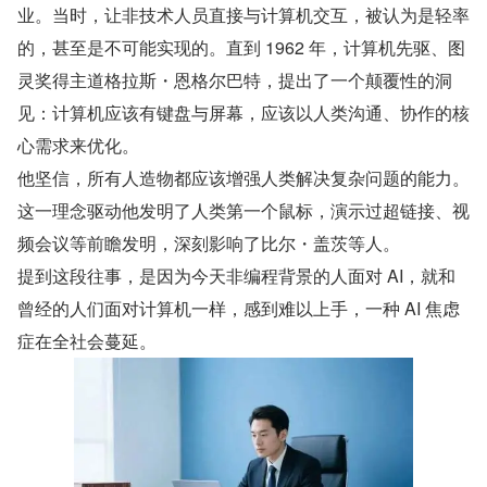
业。当时，让非技术人员直接与计算机交互，被认为是轻率
的，甚至是不可能实现的。直到 1962 年，计算机先驱、图
灵奖得主道格拉斯・恩格尔巴特，提出了一个颠覆性的洞
见：计算机应该有键盘与屏幕，应该以人类沟通、协作的核
心需求来优化。
他坚信，所有人造物都应该增强人类解决复杂问题的能力。
这一理念驱动他发明了人类第一个鼠标，演示过超链接、视
频会议等前瞻发明，深刻影响了比尔・盖茨等人。
提到这段往事，是因为今天非编程背景的人面对 AI，就和
曾经的人们面对计算机一样，感到难以上手，一种 AI 焦虑
症在全社会蔓延。