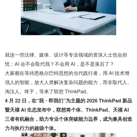
就连一些法律、媒体、设计等专业领域的资深人士也会担
忧：AI 会不会取代我？不会用 AI，是不是落后了？
大家都在等待恩格尔巴特思想的当代践行者，用 AI 技术增
强人的智能，放大人类解决复杂问题的能力，而非取代人、
淘汰人。终于，等来了联想 ThinkPad。
4 月 22 日，在“我・即我们”为主题的 2026 ThinkPad 新品
暨天禧 AI 生态发布中，联想将个体、ThinkPad、天禧 AI 
三者有机融合，助力专业个体突破能力边界，成为兼具创造
力与执行力的超级个体。