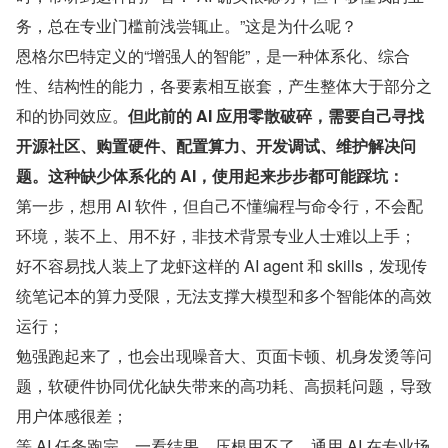
务，总在专业门槛前浅尝辄止。”这是为什么呢？
恩格尔巴特定义的“增强人的智能”，是一种体系化、综合
性、结构性的能力，各要素相互嵌套，产生整体大于部分之
和的协同效应。
但此前的 AI 应用零散破碎，需要自己寻找
开源社区、购置硬件、配置算力、开发调试、维护解决问
题。这种缺少体系化的 AI，使用起来步步都可能踩坑：
第一步，想用 AI 软件，但自己不懂编程与命令行，不会配
环境，装不上、用不好，非技术背景专业人士难以上手；
好不容易找人装上了龙虾这样的 AI agent 和 skills，发现传
统笔记本的算力受限，无法支撑大模型和多个智能体的高效
运行；
勉强跑起来了，也会出现噪音大、页面卡顿、机身发烫等问
题，软硬件协同优化缺失带来的高功耗、高损耗问题，导致
用户体感很差；
等 AI 任务跑完，一看结果，压根用不了。通用 AI 在专业场