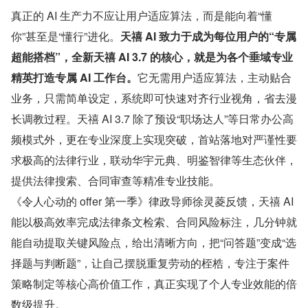
真正的 AI 生产力不应让用户适应算法，而是能向着“懂
你”甚至是“懂行”进化。
天禧 AI 致力于成为每位用户的“专属
超能搭档”，全新天禧 AI 3.7 的核心，就是为各个垂域专业
精英打造专属 AI 工作台。
它无需用户适应算法，主动贴合
业务，只需简单设定，系统即可快速对齐行业视角，省去漫
长调教过程。天禧 AI 3.7 除了预设“职场达人”等日常办公高
频模式外，更在专业深度上实现突破，首站落地对严谨性要
求极高的法律行业，联动华宇元典、明鉴智律等生态伙伴，
提供法律搜索、合同审查等精准专业技能。
《令人心动的 offer 第一季》律政导师徐灵菱反馈，天禧 AI 
能以极高效率完成法律条文检索、合同风险标注，几分钟就
能自动提取关键风险点，给出清晰方向，把“问答题”变成“选
择题与判断题”，让自己摆脱重复劳动的桎梏，专注于案件
策略制定等核心高价值工作，真正实现了个人专业效能的倍
数级提升。