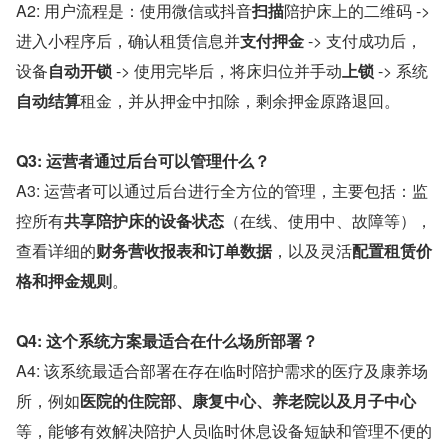
A2: 用户流程是：使用微信或抖音
扫描
陪护床上的二维码 -> 
进入小程序后，确认租赁信息并
支付押金
 -> 支付成功后，
设备
自动开锁
 -> 使用完毕后，将床归位并手动
上锁
 -> 系统
自动结算
租金，并从押金中扣除，剩余押金原路退回。
Q3: 运营者通过后台可以管理什么？
A3: 运营者可以通过后台进行全方位的管理，主要包括：监
控所有
共享陪护床的设备状态
（在线、使用中、故障等），
查看详细的
财务营收报表和订单数据
，以及灵活
配置租赁价
格和押金规则
。
Q4: 这个系统方案最适合在什么场所部署？
A4: 该系统最适合部署在存在临时陪护需求的医疗及康养场
所，例如
医院的住院部、康复中心、养老院以及月子中心
等，能够有效解决陪护人员临时休息设备短缺和管理不便的