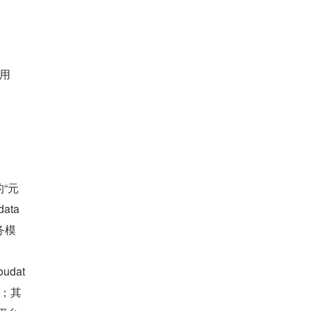
用
“元
a 
务模
udat
径；其