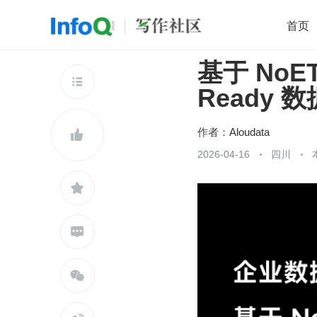
首页
基于 NoE
移动开发
Java
开源
架构
O

Ready 
前端
AI
大数据
团队管理
查看更多

作者：
Aloudata

2026-04-16
四川


