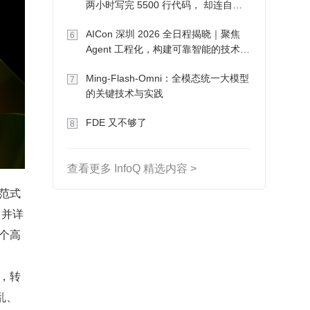
两小时写完 5500 行代码， 却连自己
写的游戏都玩不了
AICon 深圳 2026 全日程揭晓｜聚焦
6
Agent 工程化，构建可靠智能的技术路
径
Ming-Flash-Omni：全模态统一大模型
7
的关键技术与实践
FDE 又不够了
8
查看更多 InfoQ 精选内容 >
范式
，并详
个高
，转
乱、