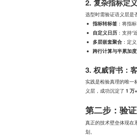
2. 复杂指标
选型时需验证语义层是
指标转标签
：将指标
自定义日历
：支持“
多层嵌套聚合
：定义
跨行计算与半累加度
3. 权威背书：
实践是检验真理的唯一标准
义层，成功沉淀了 
1 万
第二步：验证
真正的技术壁垒体现在
划。