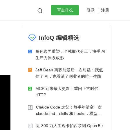
登录
注册

写点什么
效工作
数据库
Python
音视频
InfoQ 编辑精选
golang
微服务架构
flutter
角色边界重塑，全栈取代分工：快手 AI
1
生产力体系成形
Jeff Dean 离职前最后一次对话：我低
2
估了 AI，也看清了创业者的唯一生路
MCP 迎来最大更新：重回上古时代
3
HTTP
Claude Code 之父：每半年清空一次
4
claude.md、skills 和 hooks，模型自
己会想办法
近 300 万人围观卡帕西亲测 Opus 5：
5