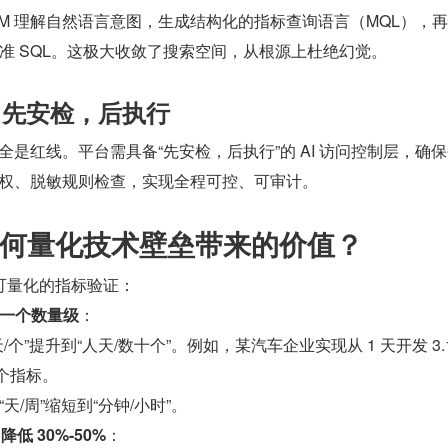
LM 理解自然语言意图，生成结构化的指标查询语言（MQL），
准 SQL。这极大收敛了搜索空间，从根源上杜绝幻觉。
计：先安检，后执行
安全是红线。平台需具备“先安检，后执行”的 AI 访问控制层，确
过鉴权、脱敏规则检查，实现全程可控、可审计。
何量化技术壁垒带来的价值？
可量化的指标验证：
一个数量级
：
个”提升到“人天/数十个”。例如，某汽车企业实现从 1 天开发 3.
 个指标。
天/周”缩短到“分钟/小时”。
低 30%-50%
：