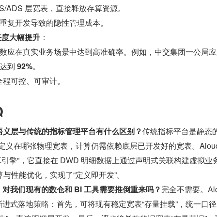
S/ADS 层宽表，直接释放存算资源。
重复开发导致的隐性管理成本。
任度大幅提升
：
数应在真实业务场景中达到高准确率。例如，中交集团一公局应
达到 
92%
。
的全程可控、可审计。
Q
CAN 的语义层与传统的指标管理平台有什么区别？
传统指标平台是静态的
义在哪张物理宽表，计算仍需依赖底层已开发好的宽表。Aloudat
计算引擎”，它直接在 DWD 明细数据上通过声明式关联构建虚拟业
与性能优化，实现了“定义即开发”。
，对我们现有的数仓和 BI 工具需要推倒重来吗？
完全不需要。Alo
走”的渐进式落地策略：首先，可将现有稳定宽表“存量挂载”，统一口