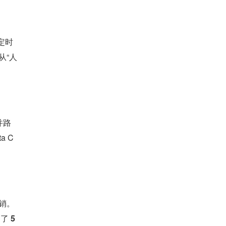
定时
从“人
并路
 C
销。
了 
5