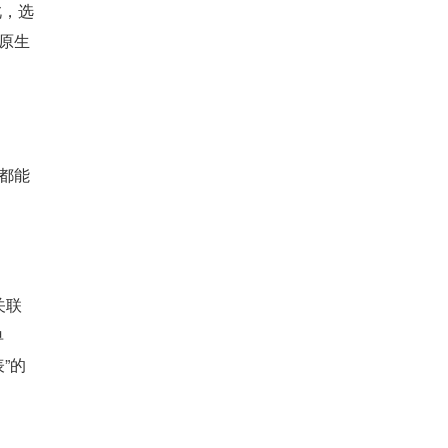
此，选
原生
都能
关联
单
”的