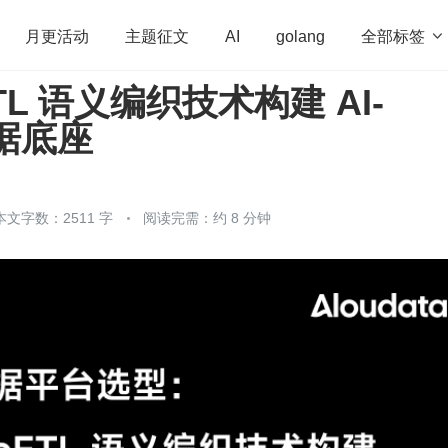
全部标签

月更活动
主题征文
AI
golang
TL 语义编织技术构建 AI-
penHarmony
算法
学习方法
Web3.0
高
数据底座
程序员
运维
深度思考
低代码
redis
本文字数：2511 字
阅读完需：约 8 分钟