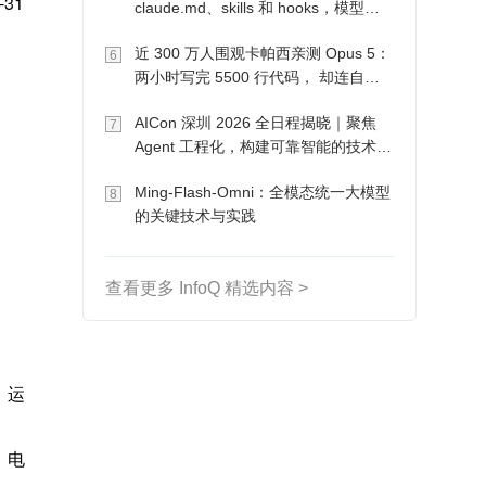
1 
claude.md、skills 和 hooks，模型自
己会想办法
近 300 万人围观卡帕西亲测 Opus 5：
6
两小时写完 5500 行代码， 却连自己
写的游戏都玩不了
AICon 深圳 2026 全日程揭晓｜聚焦
7
Agent 工程化，构建可靠智能的技术路
径
Ming-Flash-Omni：全模态统一大模型
8
的关键技术与实践
查看更多 InfoQ 精选内容 >
、运
，电