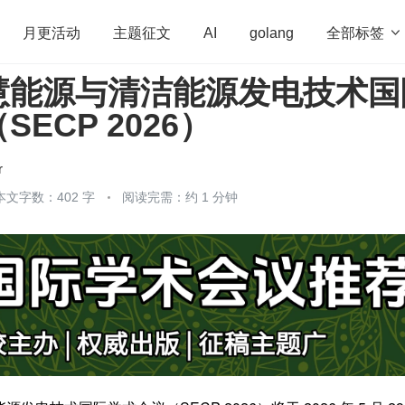
全部标签

月更活动
主题征文
AI
golang
慧能源与清洁能源发电技术国
penHarmony
算法
学习方法
Web3.0
高
ECP 2026）
程序员
运维
深度思考
低代码
redis
r
本文字数：402 字
阅读完需：约 1 分钟