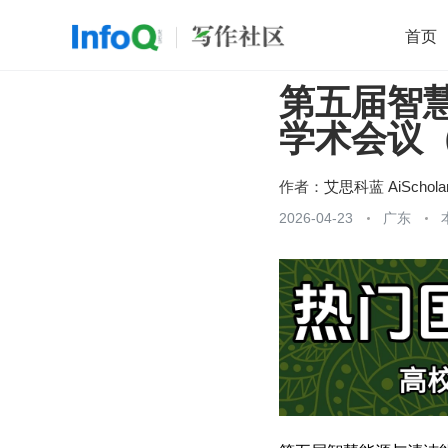
首页
第五届智
移动开发
Java
开源
架构
O
学术会议（S
前端
AI
大数据
团队管理
查看更多

作者：
艾思科蓝 AiSchola
2026-04-23
广东