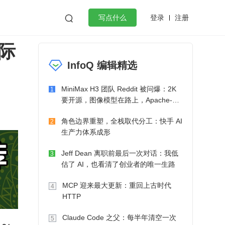
登录
注册

写点什么
际
效工作
数据库
Python
音视频
InfoQ 编辑精选
golang
微服务架构
flutter
MiniMax H3 团队 Reddit 被问爆：2K
1
要开源，图像模型在路上，Apache-2.0
也在考虑了
角色边界重塑，全栈取代分工：快手 AI
2
生产力体系成形
Jeff Dean 离职前最后一次对话：我低
3
估了 AI，也看清了创业者的唯一生路
MCP 迎来最大更新：重回上古时代
4
HTTP
Claude Code 之父：每半年清空一次
5