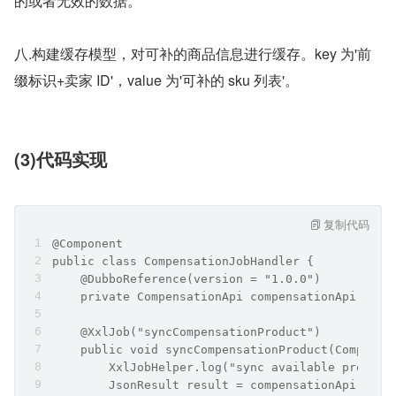
的或者⽆效的数据。
八.构建缓存模型，对可补的商品信息进⾏缓存。key 为'前
缀标识+卖家 ID'，value 为'可补的 sku 列表'。
(3)代码实现
复制代码
@Component
public class CompensationJobHandler {
    @DubboReference(version = "1.0.0")
    private CompensationApi compensationApi;
    @XxlJob("syncCompensationProduct")
    public void syncCompensationProduct(Compensa
        XxlJobHelper.log("sync available product
        JsonResult result = compensationApi.sync