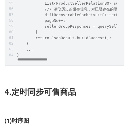
            List<ProductSellerRelationBO> suitFi
            //7.读取历史的缓存信息，对已经存在的缓存
            diffRecoverableCache(suitFilterList,
            pageNo++;
            sellerGroupResponses = querySellerGr
        }
        return JsonResult.buildSuccess();
    }
    ...
}
4.定时同步可售商品
(1)时序图