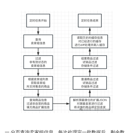
一.分⻚查询卖家组信息。每次处理完⼀批数据后，剩余数