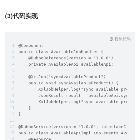
(3)代码实现
复制代码
@Component
public class AvailableJobHandler {
    @DubboReference(version = "1.0.0")
    private AvailableApi availableApi;
    @XxlJob("syncAvailableProduct")
    public void syncAvailableProduct() {
        XxlJobHelper.log("sync available product
        JsonResult result = availableApi.syncAva
        XxlJobHelper.log("sync available product
    }
}
@DubboService(version = "1.0.0", interfaceClass 
public class AvailableApiImpl implements Availab
    @Resource