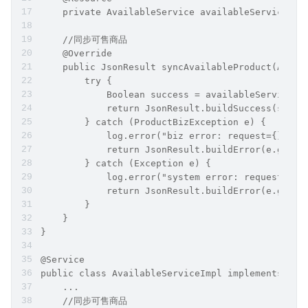
    private AvailableService availableService;
    //同步可售商品
    @Override
    public JsonResult syncAvailableProduct(Avail
        try {
            Boolean success = availableService.s
            return JsonResult.buildSuccess(succe
        } catch (ProductBizException e) {
            log.error("biz error: request={}", J
            return JsonResult.buildError(e.getEr
        } catch (Exception e) {
            log.error("system error: request={}"
            return JsonResult.buildError(e.getMe
        }
    }
}
@Service
public class AvailableServiceImpl implements Ava
    ...
    //同步可售商品