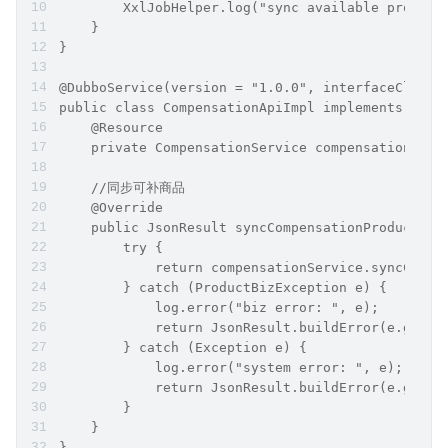
        XxlJobHelper.log("sync available product
    }
}
@DubboService(version = "1.0.0", interfaceClass 
public class CompensationApiImpl implements Comp
    @Resource
    private CompensationService compensationServ
    //同步可补商品
    @Override
    public JsonResult syncCompensationProduct(Co
        try {
            return compensationService.syncCompe
        } catch (ProductBizException e) {
            log.error("biz error: ", e);
            return JsonResult.buildError(e.getEr
        } catch (Exception e) {
            log.error("system error: ", e);
            return JsonResult.buildError(e.getMe
        }
    }
}