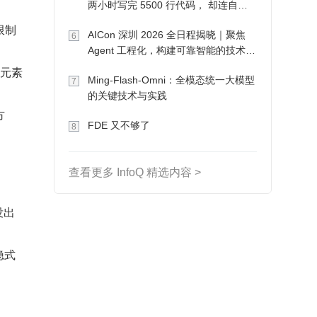
两小时写完 5500 行代码， 却连自己
写的游戏都玩不了
限制
AICon 深圳 2026 全日程揭晓｜聚焦
6
Agent 工程化，构建可靠智能的技术路
径
到元素
Ming-Flash-Omni：全模态统一大模型
7
的关键技术与实践
方
FDE 又不够了
8
查看更多 InfoQ 精选内容 >
没出
隐式
。