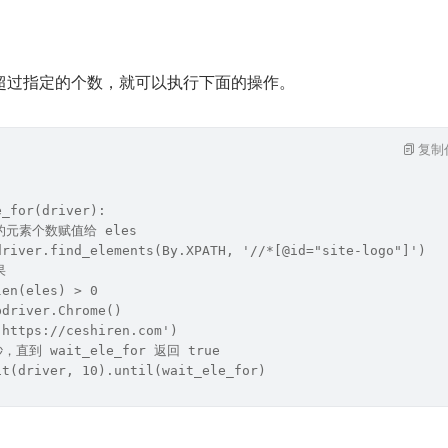
超过指定的个数，就可以执行下面的操作。
复制
e_for(driver):
到的元素个数赋值给 eles
driver.find_elements(By.XPATH, '//*[@id="site-logo"]')
果
len(eles) > 0
bdriver.Chrome()
'https://ceshiren.com')
，直到 wait_ele_for 返回 true
it(driver, 10).until(wait_ele_for)