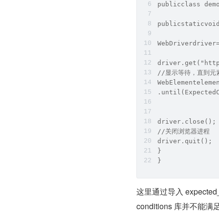
publicclass dem
publicstaticvoi
WebDriverdriver
driver.get("htt
//显示等待，直到元
WebElementeleme
.until(Expected
driver.close();
//关闭浏览器进程
driver.quit();
}
}
这里通过导入 expecte
conditions 库