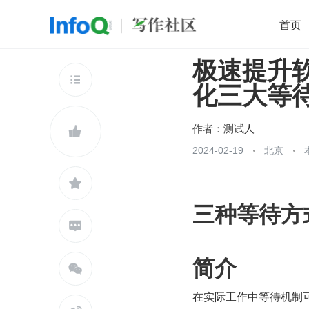
首页
极速提升软
移动开发
Java
开源
架构
O

化三大等
前端
AI
大数据
团队管理
查看更多

作者：
测试人

2024-02-19
北京

三种等待方

简介

在实际工作中等待机制