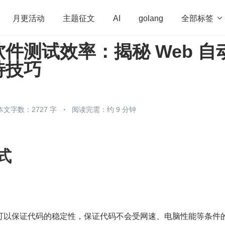
全部标签

月更活动
主题征文
AI
golang
件测试效率：揭秘 Web 自
penHarmony
算法
学习方法
Web3.0
高
待技巧
程序员
运维
深度思考
低代码
redis
本文字数：2727 字
阅读完需：约 9 分钟
式
可以保证代码的稳定性，保证代码不会受网速、电脑性能等条件