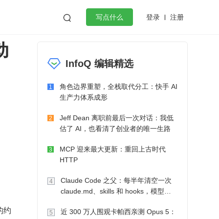
登录
注册

写点什么
动
效工作
数据库
Python
音视频
InfoQ 编辑精选
golang
微服务架构
flutter
角色边界重塑，全栈取代分工：快手 AI
1
生产力体系成形
Jeff Dean 离职前最后一次对话：我低
2
估了 AI，也看清了创业者的唯一生路
MCP 迎来最大更新：重回上古时代
3
HTTP
Claude Code 之父：每半年清空一次
4
claude.md、skills 和 hooks，模型自
己会想办法
的约
近 300 万人围观卡帕西亲测 Opus 5：
5