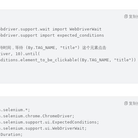
复制
ebdriver.support.wait import WebDriverWait
ebdriver.support import expected_conditions
时间，等待 (By.TAG_NAME, "title") 这个元素点击
river, 10).until(
nditions.element_to_be_clickable((By.TAG_NAME, "title"))
复制
a.selenium.*;
a.selenium.chrome.ChromeDriver;
a.selenium.support.ui.ExpectedConditions;
a.selenium.support.ui.WebDriverWait;
.Duration;