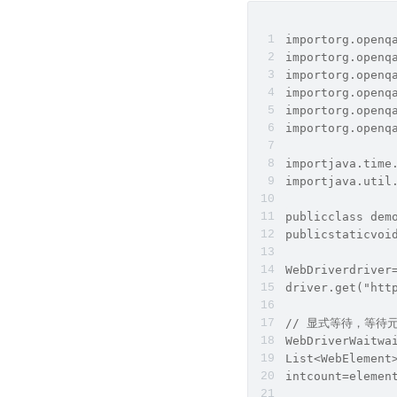
importorg.openq
importorg.openq
importorg.openq
importorg.openq
importorg.openq
importorg.openq
importjava.time
importjava.util
publicclass dem
publicstaticvoi
WebDriverdriver
driver.get("htt
// 显式等待，等待
WebDriverWaitwa
List<WebElement
intcount=elemen