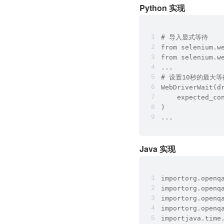
Python 实现
# 导入显式等待
from selenium.w
from selenium.w
...
# 设置10秒的最大等待
WebDriverWait(d
    expected_co
)
...
Java 实现
importorg.openq
importorg.openq
importorg.openq
importorg.openq
importjava.time