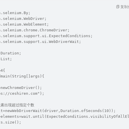
复制
a.selenium.By;
a.selenium.WebDriver;
a.selenium.WebElement;
a.selenium.chrome.ChromeDriver;
a.selenium.support.ui.ExpectedConditions;
a.selenium.support.ui.WebDriverWait;
.Duration;
.List;
o4{
dmain(String[]args){
=newChromeDriver();
ps://ceshiren.com");
元素出现超过指定个数
it=newWebDriverWait(driver,Duration.ofSeconds(10));
>elements=wait.until(ExpectedConditions.visibilityOfAllE
ts.size();