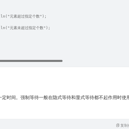
intln("元素超过指定个数");
intln("元素未超过指定个数");
一定时间。强制等待一般在隐式等待和显式等待都不起作用时使
复制