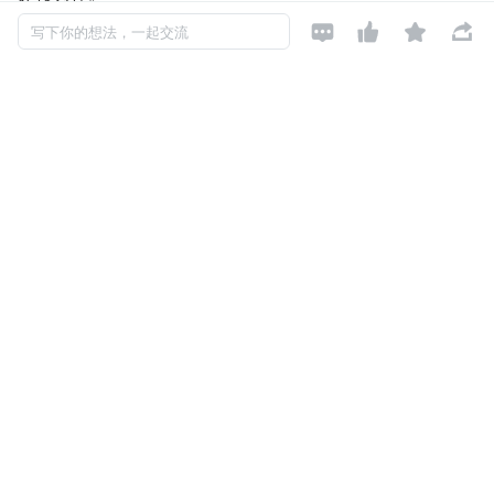
只不过这个交接棒的过程，不是在一条直直的跑道上，而是




写下你的想法，一起交流
在哪都行。只要前一棒和后一棒商量好，在体育场门外边交
接棒也没问题。
不过，这样的自由有时也是负担，最怕是大家没有商量好，
前一棒在体育场外边，后一棒在体育场里边，谁也找不到
谁，那就麻烦了。
这就是为什么，对于工程师来说，明确需求是一件非常非常
重要的事情。这是工程师所有工作的起点。
在实际的工程中，这个交接棒的过程会比我们想象中复杂很
多，客户或者同事脑中的需求，可能是以模糊的普通语言形
成的，而这一需求进入工程师脑中时，必须转化为数学和科
学的专门用语。用普通人的语言，和工程师的语言，顺利完
成需求的交接，这件事很能看出一个工程师的水平和经验。
在一些大型工程中，甚至会工程师专门充当像翻译一样的角