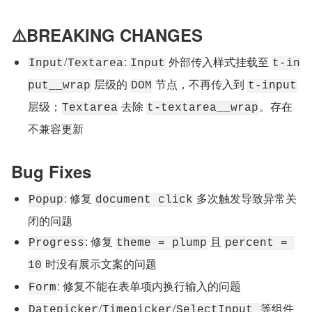
⚠️BREAKING CHANGES
/
: 
 外部传入样式挂载至 
Input
Textarea
Input
t-in
 层级的 
 节点，不再传入到 
put__wrap
DOM
t-input
层级；
 去除 
。存在
Textarea
t-textarea__wrap
不兼容更新
Bug Fixes
: 修复 
 多次触发导致异常关
Popup
document click
闭的问题
: 修复 
 且 
Progress
theme = plump
percent = 
 时没有展示文案的问题
10
: 修复不能在表单项内换行输入的问题
Form
/
/
等组件 
Datepicker
Timepicker
SelectInput 