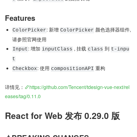
Features
: 新增 
 颜色选择器组件, 
ColorPicker
ColorPicker
请参照官网使用
: 增加 
 , 挂载 
 到 
Input
inputClass
class
t-inpu
t
: 使用 
 重构
Checkbox
compositionAPI
详情见：
https://github.com/Tencent/tdesign-vue-next/rel
eases/tag/0.11.0
React for Web 发布 0.29.0 版