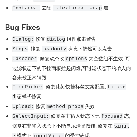
 去除 
 层
Textarea:
t-textarea__wrap
Bug Fixes
 修复 
 组件点击警告
Dialog:
dialog
: 修复 
 状态下依然可以点击
Steps
readonly
: 修复动态改 
 为空数组不生效, 可
Cascader
options
过滤状态下的下拉面板拉起闪烁,可过滤状态下的输入内
容未被正常销毁
: 修复此刻快捷标签文案配置, 
TimePicker
focuse
 态样式修复
d
 修复 
 失效
Upload:
method props
 修复在非输入状态下无 
 态, 
SelectInput:
focused
修复在非输入状态下不能显示清除按钮, 修复在 
singl
 模式下 
 的受控表现
e
inputValue