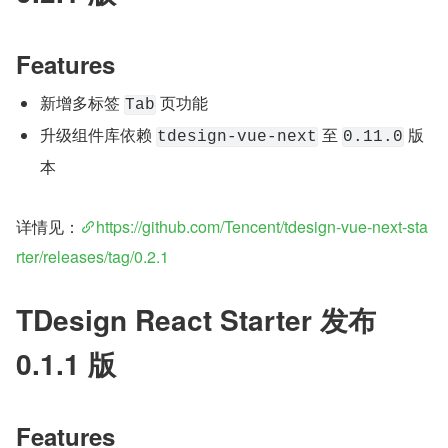
Features
新增多标签 
 页功能
Tab
升级组件库依赖 
 至 
 版
tdesign-vue-next
0.11.0
本
详情见：
https://github.com/Tencent/tdesign-vue-next-sta
rter/releases/tag/0.2.1
TDesign React Starter 发布 
0.1.1 版
Features