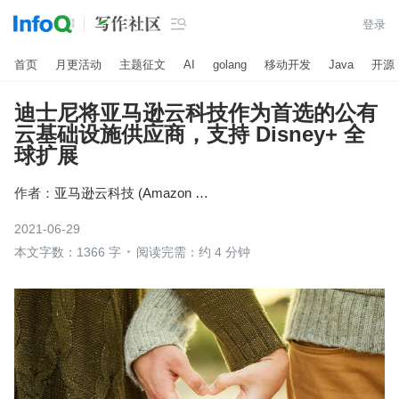

登录
首页
月更活动
主题征文
AI
golang
移动开发
Java
开源
迪士尼将亚马逊云科技作为首选的公有
云基础设施供应商，支持 Disney+ 全
球扩展
作者：
亚马逊云科技 (Amazon Web Services）
2021-06-29
本文字数：1366 字
阅读完需：约 4 分钟