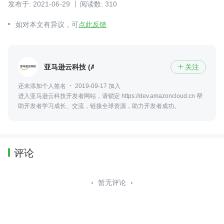
发布于: 2021-06-29
阅读数: 310
如对本文有异议，可
点此反馈
亚马逊云科技 (Amazon Web Services）
关注

还未添加个人签名
2019-09-17 加入
进入亚马逊云科技开发者网站，请锁定 https://dev.amazoncloud.cn 帮
助开发者学习成长、交流，链接全球资源，助力开发者成功。
评论
暂无评论