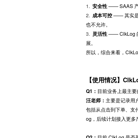
1. 
安全性
 —— SA
2. 
成本可控
 —— 其
也不允许。
3. 
灵活性
 —— ClkLog
展。
所以，综合来看，Clk
【使用情况】ClkL
Q1：
目前业务上最主要
汪老师：
主要是记录用
包括从点击到下单、支付
og，后续计划接入更多产
Q2：
目前 ClkLog 