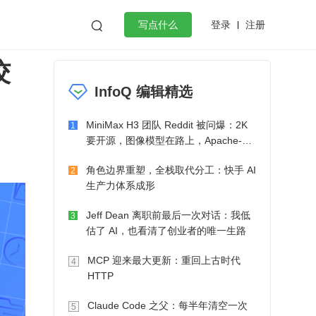
登录
注册

写点什么
佼
效工作
数据库
Python
音视频
InfoQ 编辑精选
golang
微服务架构
flutter
MiniMax H3 团队 Reddit 被问爆：2K
1
要开源，图像模型在路上，Apache-2.0
也在考虑了
角色边界重塑，全栈取代分工：快手 AI
2
生产力体系成形
Jeff Dean 离职前最后一次对话：我低
3
估了 AI，也看清了创业者的唯一生路
MCP 迎来最大更新：重回上古时代
4
HTTP
Claude Code 之父：每半年清空一次
5