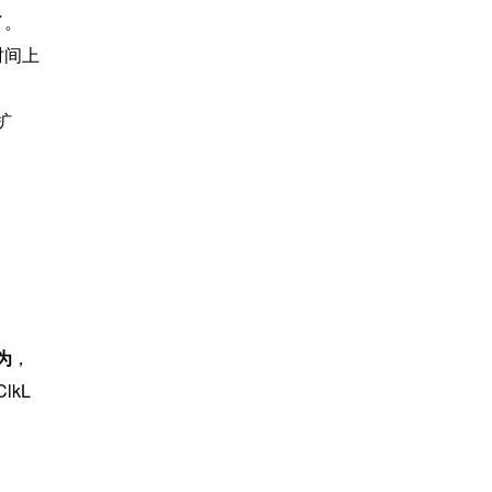
了。
时间上
扩
为
，
kL