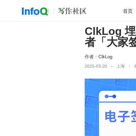
首页
ClkLog
移动开发
Java
开源
架构
O
者「大家签
前端
AI
大数据
团队管理
查看更多

作者：
ClkLog
2025-03-20
上海