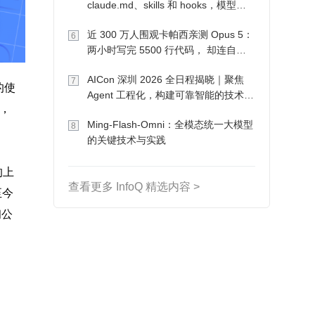
claude.md、skills 和 hooks，模型自
己会想办法
近 300 万人围观卡帕西亲测 Opus 5：
6
两小时写完 5500 行代码， 却连自己
写的游戏都玩不了
AICon 深圳 2026 全日程揭晓｜聚焦
7
的使
Agent 工程化，构建可靠智能的技术路
，
径
Ming-Flash-Omni：全模态统一大模型
8
的关键技术与实践
的上
查看更多 InfoQ 精选内容 >
至今
初公