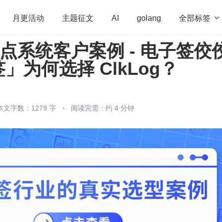
全部标签

月更活动
主题征文
AI
golang
 埋点系统客户案例 - 电子签佼
penHarmony
算法
学习方法
Web3.0
高
」为何选择 ClkLog？
程序员
运维
深度思考
低代码
redis
本文字数：1279 字
阅读完需：约 4 分钟