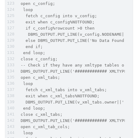
 open c_config;
  loop
   fetch c_config into v_config;
   exit when c_config%NOTFOUND;
   if c_config%rowcount >0 then
    DBMS_OUTPUT.PUT_LINE(v_config.NODENAME||'= =
   else DBMS_OUTPUT.PUT_LINE('No Data Found');
   end if;
  end loop;
 close c_config;
 -- Check if they have any xmltype tables or col
 DBMS_OUTPUT.PUT_LINE('############# XMLTYPE Tab
 open c_xml_tabs;
  loop
   fetch c_xml_tabs into v_xml_tabs;
   exit when c_xml_tabs%NOTFOUND;
   DBMS_OUTPUT.PUT_LINE(v_xml_tabs.owner||' has 
  end loop;
 close c_xml_tabs;
 DBMS_OUTPUT.PUT_LINE('############# XMLTYPE Col
 open c_xml_tab_cols;
  loop