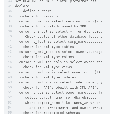
set HEADING on MARKUP html preformat off
declare
  --define cursors
  --check for version
  cursor c_ver is select version from v$instance
  --check for invalids owned by XDB
  cursor c_inval is select * from dba_objects wh
  -- Check status of other database features
  cursor c_feat is select comp_name,status,versi
  --check for xml type tables
  cursor c_xml_tabs is select owner,storage_type
  --check for xml type colmns
  cursor c_xml_tab_cols is select owner,storage_
  --check for xml type views
  cursor c_xml_vw is select owner,count(*) "TOTA
  --check for xml type Indexes
  cursor c_xml_idx is select index_owner,type,co
  --check for API's bbuilt with XML API's
  cursor c_api is select owner,name,type from db
    (select object_name from dba_objects
     where object_name like 'DBMS_XML%' or objec
       and TYPE !='SYNONYM' and owner !='SYS';
  --check for registered Schemas