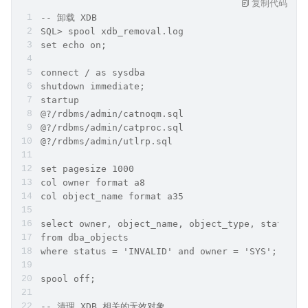
复制代码
-- 卸载 XDB
SQL> spool xdb_removal.log
set echo on;
connect / as sysdba
shutdown immediate;
startup
@?/rdbms/admin/catnoqm.sql
@?/rdbms/admin/catproc.sql
@?/rdbms/admin/utlrp.sql
set pagesize 1000
col owner format a8
col object_name format a35
select owner, object_name, object_type, status
from dba_objects
where status = 'INVALID' and owner = 'SYS';
spool off;
-- 清理 XDB 相关的无效对象