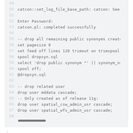
catcon::set_log_file_base_path: catcon: See [/ho
Enter Password: 
catcon.pl: completed successfully
-- drop all remaining public synonyms created fo
set pagesize 0
set feed off lines 120 trimout on trimspool on
spool dropsyn.sql
select 'drop public synonym "' || synonym_name |
spool off;
@dropsyn.sql
-- drop related user
drop user mddata cascade;
-- Only created as of release 11g:
drop user spatial_csw_admin_usr cascade;
drop user spatial_wfs_admin_usr cascade;