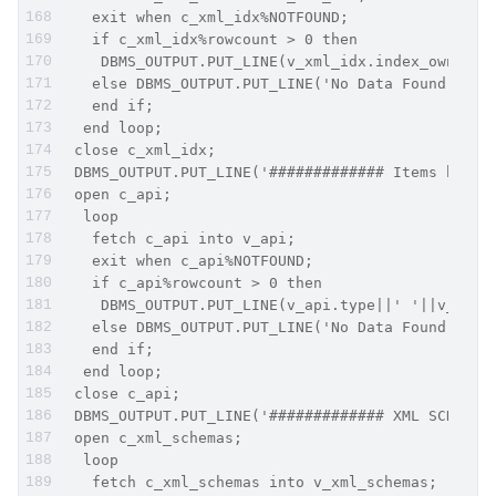
   exit when c_xml_idx%NOTFOUND;
   if c_xml_idx%rowcount > 0 then
    DBMS_OUTPUT.PUT_LINE(v_xml_idx.index_owner||
   else DBMS_OUTPUT.PUT_LINE('No Data Found');
   end if;
  end loop;
 close c_xml_idx;
 DBMS_OUTPUT.PUT_LINE('############# Items built
 open c_api;
  loop
   fetch c_api into v_api;
   exit when c_api%NOTFOUND;
   if c_api%rowcount > 0 then
    DBMS_OUTPUT.PUT_LINE(v_api.type||' '||v_api.
   else DBMS_OUTPUT.PUT_LINE('No Data Found');
   end if;
  end loop;
 close c_api;
 DBMS_OUTPUT.PUT_LINE('############# XML SCHEMAS
 open c_xml_schemas;
  loop
   fetch c_xml_schemas into v_xml_schemas;