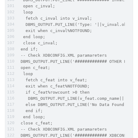
  open c_inval;
  loop
   fetch c_inval into v_inval;
   DBMS_OUTPUT.PUT_LINE('Type: '||v_inval.object
   exit when c_inval%NOTFOUND;
  end loop;
  close c_inval;
 end if;
 -- Check XDBCONFIG.XML paramareters
 DBMS_OUTPUT.PUT_LINE('############# OTHER DATAB
 open c_feat;
  loop
   fetch c_feat into v_feat;
   exit when c_feat%NOTFOUND;
   if c_feat%rowcount >0 then
    DBMS_OUTPUT.PUT_LINE(v_feat.comp_name||' is 
   else DBMS_OUTPUT.PUT_LINE('No Data Found');
   end if;
  end loop;
 close c_feat;
 -- Check XDBCONFIG.XML paramareters
 DBMS_OUTPUT.PUT_LINE('############# XDBCONFIG I