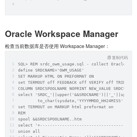
Oracle Workspace Manager
检查当前数据库是否使用 Workspace Manager：
复制代码
SQL> REM srdc_owm_usage.sql - collect Oracle Wor
define SRDCNAME='OWM_USAGE'
SET MARKUP HTML ON PREFORMAT ON
set TERMOUT off FEEDBACK off VERIFY off TRIMSPOO
COLUMN SRDCSPOOLNAME NOPRINT NEW_VALUE SRDCSPOOL
select 'SRDC_'||upper('&&SRDCNAME')||'_'||upper(
        to_char(sysdate,'YYYYMMDD_HH24MISS') SRD
set TERMOUT on MARKUP html preformat on
REM
spool &&SRDCSPOOLNAME..htm
select '+---------------------------------------
union all