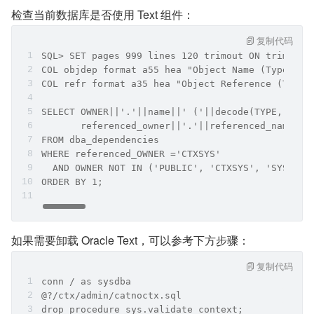
检查当前数据库是否使用 Text 组件：
复制代码
SQL> SET pages 999 lines 120 trimout ON trimspoo
COL objdep format a55 hea "Object Name (Type)"
COL refr format a35 hea "Object Reference (Type)
SELECT OWNER||'.'||name||' ('||decode(TYPE, 'MAT
       referenced_owner||'.'||referenced_name||'
FROM dba_dependencies
WHERE referenced_OWNER ='CTXSYS'
  AND OWNER NOT IN ('PUBLIC', 'CTXSYS', 'SYS')
ORDER BY 1;
如果需要卸载 Oracle Text，可以参考下方步骤：
复制代码
conn / as sysdba
@?/ctx/admin/catnoctx.sql
drop procedure sys.validate_context;