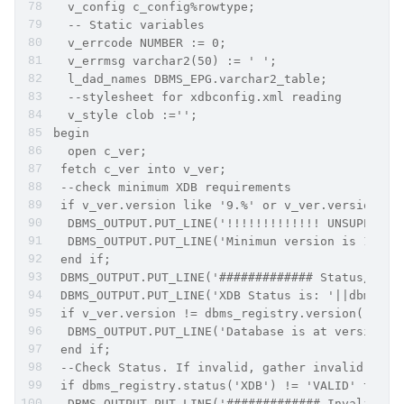
  v_config c_config%rowtype;
  -- Static variables
  v_errcode NUMBER := 0;
  v_errmsg varchar2(50) := ' ';
  l_dad_names DBMS_EPG.varchar2_table;
  --stylesheet for xdbconfig.xml reading
  v_style clob :='';
begin
  open c_ver;
 fetch c_ver into v_ver;
 --check minimum XDB requirements
 if v_ver.version like '9.%' or v_ver.version li
  DBMS_OUTPUT.PUT_LINE('!!!!!!!!!!!!! UNSUPPORTE
  DBMS_OUTPUT.PUT_LINE('Minimun version is 11.2.
 end if;
 DBMS_OUTPUT.PUT_LINE('############# Status/Vers
 DBMS_OUTPUT.PUT_LINE('XDB Status is: '||dbms_re
 if v_ver.version != dbms_registry.version('XDB'
  DBMS_OUTPUT.PUT_LINE('Database is at version '
 end if;
 --Check Status. If invalid, gather invalid obje
 if dbms_registry.status('XDB') != 'VALID' then
  DBMS_OUTPUT.PUT_LINE('############# Invalid Ob