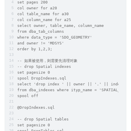
set pages 200
col owner for a20
col table_name for a30
col column_name for a25
select owner, table_name, column_name
from dba_tab_columns
where data_type = 'SDO_GEOMETRY'
and owner != 'MDSYS'
order by 1,2,3;
-- 如果被使用，则需要先清理对象
-- drop Spatial indexes
set pagesize 0
spool DropIndexes.sql
select 'drop index ' || owner || '.' || index_na
from dba_indexes where ityp_name = 'SPATIAL_INDE
spool off
@DropIndexes.sql
-- drop Spatial tables
set pagesize 0
spool DropTables.sql