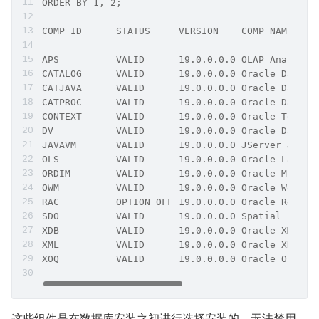
ORDER BY 1, 2;
COMP_ID      STATUS     VERSION    COMP_NAME
------------ ---------- ---------- -------------
APS          VALID      19.0.0.0.0 OLAP Analytic
CATALOG      VALID      19.0.0.0.0 Oracle Databa
CATJAVA      VALID      19.0.0.0.0 Oracle Databa
CATPROC      VALID      19.0.0.0.0 Oracle Databa
CONTEXT      VALID      19.0.0.0.0 Oracle Text
DV           VALID      19.0.0.0.0 Oracle Databa
JAVAVM       VALID      19.0.0.0.0 JServer JAVA 
OLS          VALID      19.0.0.0.0 Oracle Label 
ORDIM        VALID      19.0.0.0.0 Oracle Multim
OWM          VALID      19.0.0.0.0 Oracle Worksp
RAC          OPTION OFF 19.0.0.0.0 Oracle Real A
SDO          VALID      19.0.0.0.0 Spatial
XDB          VALID      19.0.0.0.0 Oracle XML Da
XML          VALID      19.0.0.0.0 Oracle XDK
XOQ          VALID      19.0.0.0.0 Oracle OLAP A
这些组件是在数据库安装之初进行选择安装的，无法禁用，