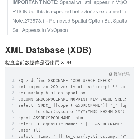
IMPORTANT NOTE
: Spatial will still appear in V\$O
PTION but this is expected behavior as explained in  
Note:273573.1 - Removed Spatial Option But Spatial 
Still Appears In V$Option
XML Database (XDB)
检查当前数据库是否使用 XDB：
复制代码
SQL> define SRDCNAME='XDB_USAGE_CHECK'
set pagesize 200 verify off sqlprompt "" term of
set markup html on spool on
COLUMN SRDCSPOOLNAME NOPRINT NEW_VALUE SRDCSPOOL
select 'SRDC_'||upper('&&SRDCNAME')||'_'||upper(
       to_char(sysdate,'YYYYMMDD_HH24MISS') SRDC
spool &&SRDCSPOOLNAME..htm
select 'Diagnostic-Name: ' || '&&SRDCNAME'  as "
union all
select 'Time: ' || to_char(systimestamp, 'YYYY-M