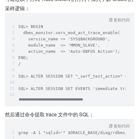
采样逻辑：
复制代码
SQL> BEGIN
  dbms_monitor.serv_mod_act_trace_enable(
    service_name => 'SYS$BACKGROUND',
    module_name  => 'MMON_SLAVE',
    action_name  => 'Auto-DBFUS Action');
END;
/
SQL> ALTER SESSION SET "_swrf_test_action" = 28;
SQL> ALTER SESSION SET EVENTS 'immediate trace n
然后通过命令提取 trace 文件中的 SQL：
复制代码
grep -A 1 "sqlid='" $ORACLE_BASE/diag/rdbms/<db_