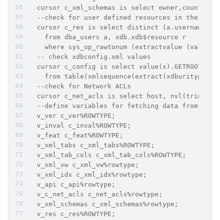
  cursor c_xml_schemas is select owner,count(*) 
  --check for user defined resources in the repo
  cursor c_res is select distinct (a.username) "
    from dba_users a, xdb.xdb$resource r
    where sys_op_rawtonum (extractvalue (value(r
  -- check xdbconfig.xml values
  cursor c_config is select value(x).GETROOTELEM
    from table(xmlsequence(extract(xdburitype('/
  --check for Network ACLs
  cursor c_net_acls is select host, nvl(trim(low
  --define variables for fetching data from curs
  v_ver c_ver%ROWTYPE;
  v_inval c_inval%ROWTYPE;
  v_feat c_feat%ROWTYPE;
  v_xml_tabs c_xml_tabs%ROWTYPE;
  v_xml_tab_cols c_xml_tab_cols%ROWTYPE;
  v_xml_vw c_xml_vw%rowtype;
  v_xml_idx c_xml_idx%rowtype;
  v_api c_api%rowtype;
  v_c_net_acls c_net_acls%rowtype;
  v_xml_schemas c_xml_schemas%rowtype;
  v_res c_res%ROWTYPE;