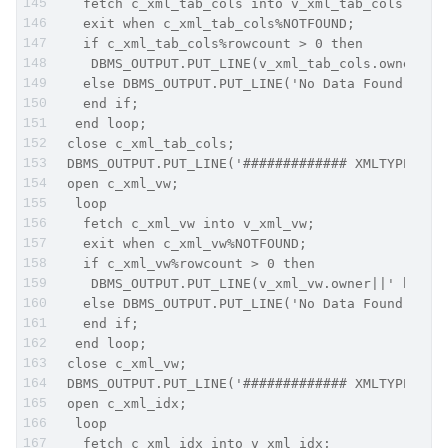
   fetch c_xml_tab_cols into v_xml_tab_cols;
   exit when c_xml_tab_cols%NOTFOUND;
   if c_xml_tab_cols%rowcount > 0 then
    DBMS_OUTPUT.PUT_LINE(v_xml_tab_cols.owner||'
   else DBMS_OUTPUT.PUT_LINE('No Data Found');
   end if;
  end loop;
 close c_xml_tab_cols;
 DBMS_OUTPUT.PUT_LINE('############# XMLTYPE Vie
 open c_xml_vw;
  loop
   fetch c_xml_vw into v_xml_vw;
   exit when c_xml_vw%NOTFOUND;
   if c_xml_vw%rowcount > 0 then
    DBMS_OUTPUT.PUT_LINE(v_xml_vw.owner||' has '
   else DBMS_OUTPUT.PUT_LINE('No Data Found');
   end if;
  end loop;
 close c_xml_vw;
 DBMS_OUTPUT.PUT_LINE('############# XMLTYPE IND
 open c_xml_idx;
  loop
   fetch c_xml_idx into v_xml_idx;