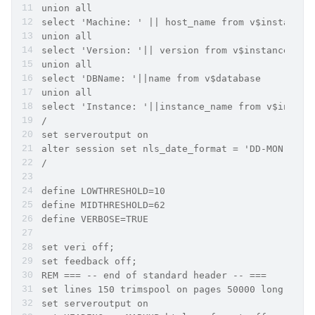
union all
select 'Machine: ' || host_name from v$instance
union all
select 'Version: '|| version from v$instance
union all
select 'DBName: '||name from v$database
union all
select 'Instance: '||instance_name from v$instan
/
set serveroutput on
alter session set nls_date_format = 'DD-MON-YYYY
/
define LOWTHRESHOLD=10
define MIDTHRESHOLD=62
define VERBOSE=TRUE
set veri off;
set feedback off;
REM === -- end of standard header -- ===
set lines 150 trimspool on pages 50000 long 1000
set serveroutput on