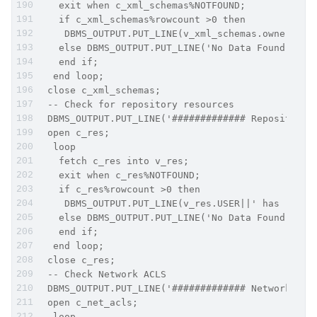
   exit when c_xml_schemas%NOTFOUND;
   if c_xml_schemas%rowcount >0 then
    DBMS_OUTPUT.PUT_LINE(v_xml_schemas.owner||' 
   else DBMS_OUTPUT.PUT_LINE('No Data Found');
   end if;
  end loop;
 close c_xml_schemas;
 -- Check for repository resources
 DBMS_OUTPUT.PUT_LINE('############# Repository 
 open c_res;
  loop
   fetch c_res into v_res;
   exit when c_res%NOTFOUND;
   if c_res%rowcount >0 then
    DBMS_OUTPUT.PUT_LINE(v_res.USER||' has '||v_
   else DBMS_OUTPUT.PUT_LINE('No Data Found');
   end if;
  end loop;
 close c_res;
 -- Check Network ACLS
 DBMS_OUTPUT.PUT_LINE('############# Network ACL
 open c_net_acls;
  loop