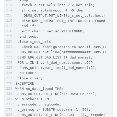
   fetch c_net_acls into v_c_net_acls;
   if c_net_acls%rowcount >0 then
    DBMS_OUTPUT.PUT_LINE(v_c_net_acls.host||' ha
   else DBMS_OUTPUT.PUT_LINE('No Data Found');
   end if;
   exit when c_net_acls%NOTFOUND;
  end loop;
 close c_net_acls;
 --Check DAD configuration to see if DBMS_EPG is
 DBMS_OUTPUT.put_line('############# DBMS_EPG DA
 DBMS_EPG.GET_DAD_LIST (l_dad_names);
 FOR i IN 1 .. l_dad_names.count LOOP
  DBMS_OUTPUT.put_line(l_dad_names(i));
 END LOOP;
 close c_ver;
EXCEPTION
WHEN no_data_found THEN
 DBMS_OUTPUT.PUT_LINE('No Data Found');
WHEN others THEN
 v_errcode := sqlcode;
 v_errmsg := SUBSTR(sqlerrm, 1, 50);
 DBMS_OUTPUT.PUT_LINE('ERROR: '||v_errcode||': '