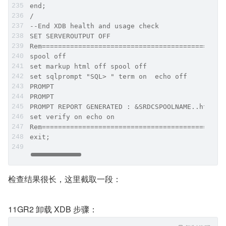
end;
/
--End XDB health and usage check
SET SERVEROUTPUT OFF
Rem=============================================
spool off
set markup html off spool off
set sqlprompt "SQL> " term on  echo off
PROMPT
PROMPT
PROMPT REPORT GENERATED : &SRDCSPOOLNAME..htm
set verify on echo on
Rem=============================================
exit; 
检查结果很长，这里截取一段：
11GR2 卸载 XDB 步骤：