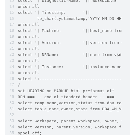
select '| Diagnostic-Name: '||'&&SRDCNAME' from 
union all
select '| Timestamp:       '||
        to_char(systimestamp,'YYYY-MM-DD HH24:MI
union all
select '| Machine:         '||host_name from v$i
union all
select '| Version:         '||version from v$ins
union all
select '| DBName:          '||name from v$databa
union all
select '| Instance:        '||instance_name from
union all
select '+---------------------------------------
/
set HEADING on MARKUP html preformat off
REM === -- end of standard header -- ===
select comp_name,version,status from dba_registr
select table_name,owner,state from DBA_WM_VERSIO
select workspace, parent_workspace, owner, freez
select version, parent_version, workspace from A
spool off;