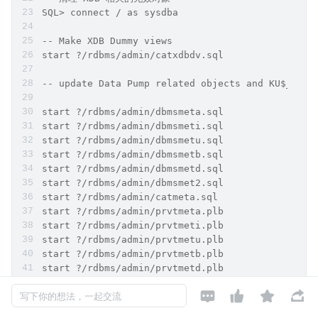
SQL> connect / as sysdba
-- Make XDB Dummy views
start ?/rdbms/admin/catxdbdv.sql
-- update Data Pump related objects and KU$_ vie
start ?/rdbms/admin/dbmsmeta.sql
start ?/rdbms/admin/dbmsmeti.sql
start ?/rdbms/admin/dbmsmetu.sql
start ?/rdbms/admin/dbmsmetb.sql
start ?/rdbms/admin/dbmsmetd.sql
start ?/rdbms/admin/dbmsmet2.sql
start ?/rdbms/admin/catmeta.sql
start ?/rdbms/admin/prvtmeta.plb
start ?/rdbms/admin/prvtmeti.plb
start ?/rdbms/admin/prvtmetu.plb
start ?/rdbms/admin/prvtmetb.plb
start ?/rdbms/admin/prvtmetd.plb
start ?/rdbms/admin/prvtmet2.plb




写下你的想法，一起交流
start ?/rdbms/admin/catmet2.sql