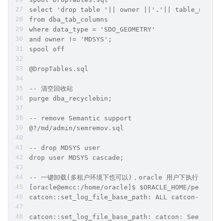
select 'drop table '|| owner ||'.'|| table_name|
from dba_tab_columns
where data_type = 'SDO_GEOMETRY'
and owner != 'MDSYS';
spool off
@DropTables.sql
-- 清空回收站
purge dba_recyclebin;
-- remove Semantic support
@?/md/admin/semremov.sql
-- drop MDSYS user
drop user MDSYS cascade;
-- 一键卸载(多租户环境下也可以)，oracle 用户下执行，不在 s
[oracle@emcc:/home/oracle]$ $ORACLE_HOME/perl/bi
catcon::set_log_file_base_path: ALL catcon-relat
catcon::set_log_file_base_path: catcon: See [/ho