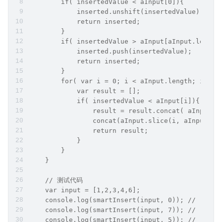
        if( insertedValue < aInput[0]){
            inserted.unshift(insertedValue);
            return inserted;
        }
        if( insertedValue > aInput[aInput.length
            inserted.push(insertedValue);
            return inserted;
        }
        for( var i = 0; i < aInput.length; i++){
            var result = [];
            if( insertedValue < aInput[i]){
                result = result.concat( aInput.s
                concat(aInput.slice(i, aInput.le
                return result;
            }
        }
    }
    // 测试代码
    var input = [1,2,3,4,6];
    console.log(smartInsert(input, 0)); // [0, 1
    console.log(smartInsert(input, 7)); // [1, 2
    console.log(smartInsert(input, 5)); // [1, 2