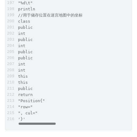
"%d\t"
println
//用于储存位置在迷宫地图中的坐标
class
public
int
public
int
public
public
int
int
this
this
public
return
"Position{"
"row="
", cul="
'}'