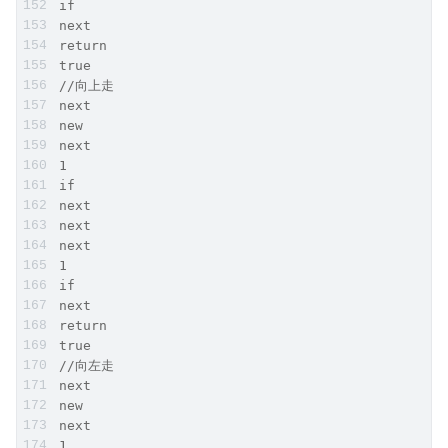
if
next
return
true
//向上走
next
new
next
1
if
next
next
next
1
if
next
return
true
//向左走
next
new
next
1