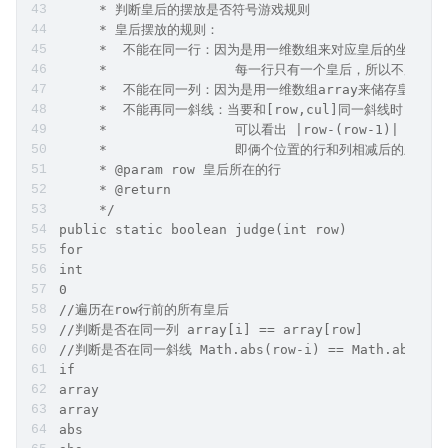
     * 判断皇后的摆放是否符号游戏规则
     * 皇后摆放的规则：
     *  不能在同一行：因为是用一维数组来对应皇后的坐标，
     *                每一行只有一个皇后，所以不用考
     *  不能在同一列：因为是用一维数组array来储存皇后
     *  不能再同一斜线：当要和[row,cul]同一斜线时，只要[row
     *                可以看出 |row-(row-1)| = |cul
     *                即俩个位置的行和列相减后
     * @param row 皇后所在的行
     * @return
     */
public static boolean judge(int row)
for
int
0
//遍历在row行前的所有皇后
//判断是否在同一列 array[i] == array[row]
//判断是否在同一斜线 Math.abs(row-i) == Math.abs(arra
if
array
array
abs