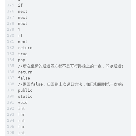
if
next
next
next
1
if
next
return
true
pop
//所在坐标的通道四方都不是可行路径上的一点，即该通道也不是
return
false
//返回false，归回到上次递归方法，如已归回到第一次的递归方
public
static
void
int
for
int
for
int