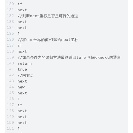
if
next
//判断next坐标是否是可行的通道
next
next
1
//将cur坐标的值+1赋给next坐标
if
next
//如果条件内的递归方法最终返回ture,则表示next的通道是可
return
true
//向右走
next
new
next
1
if
next
next
next
1