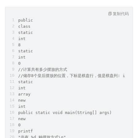
复制代码
public
class
static
int
8
static
int
0
//计算共有多少摆放的方式
//储存8个皇后摆放的位置，下标是棋盘行，值是棋盘列: int[row
static
int
array
new
int
public static void main(String[] args) 
new
0
printf
"共有 %d 种摆放方式\n"