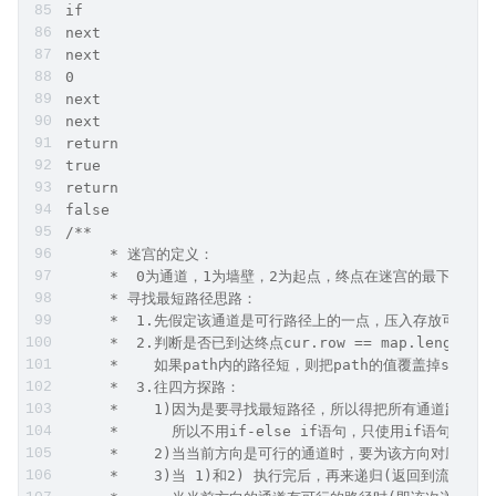
if
next
next
0
next
next
return
true
return
false
/**
     * 迷宫的定义：
     *  0为通道，1为墙壁，2为起点，终点在迷宫的最下方的通道，
     * 寻找最短路径思路：
     *  1.先假定该通道是可行路径上的一点，压入存放可行路径
     *  2.判断是否已到达终点cur.row == map.leng
     *    如果path内的路径短，则把path的值覆盖掉short
     *  3.往四方探路：
     *    1)因为是要寻找最短路径，所以得把所有通道路径
     *      所以不用if-else if语句，只使用if语句来
     *    2)当当前方向是可行的通道时，要为该方向对应的
     *    3)当 1)和2) 执行完后，再来递归(返回到流程1