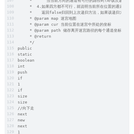
     *      当当前方向的通道有可行的路径时(即该次递归方法
     *  4.如果四方都不可行，就说明当前所在位置的通道是死
     *    返回false归回到上次递归方法，如果该递归方法
     * @param map 迷宫地图
     * @param cur 当前位置在迷宫中所处的坐标
     * @param path 储存离开迷宫路径的每个通道坐标
     * @return
     */
public
static
boolean
int
push
if
1
if
size
size
//向下走
next
new
next
1