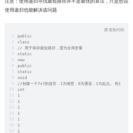
注意：使用递归寻找最短路径并不是最优的算法，只是想说
使用递归也能解决该问题
复制代码
public
class
// 用于保存最短路径，需为全局变量
static
new
public
static
void
//创建一个7x7的迷宫，1为墙壁，0为通道，2为起点, 有俩个终点map
int
1
1
1
1
1
1
1