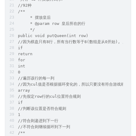
//92种
/**
     * 摆放皇后
     * @param row 皇后所在的行
     */
public void putQueen(int row)
//因为棋盘只有8行，所有当行数等于8(数组是从0开始), 则说
if
return
for
int
0
//遍历该行的每一列
//因为cul值是否根据循环变化的，所以只要没有符合游戏规则，就会重
array
//先假定row行的cul位置符合规则
if
//判断该位置是否符合规则
1
//符合则递进到下一行
//不符合则继续循环到下一列
/**