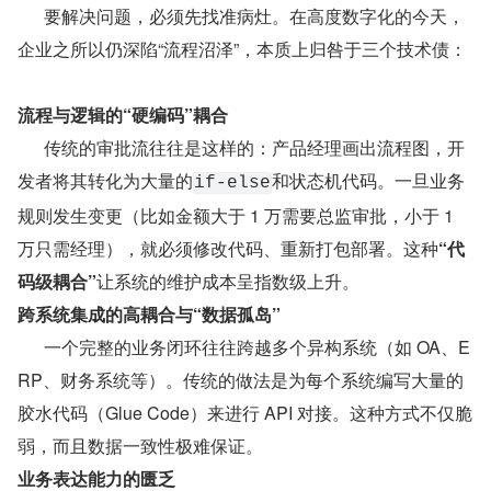
      要解决问题，必须先找准病灶。在高度数字化的今天，
企业之所以仍深陷“流程沼泽”，本质上归咎于三个技术债：
流程与逻辑的“硬编码”耦合
      传统的审批流往往是这样的：产品经理画出流程图，开
发者将其转化为大量的
和状态机代码。一旦业务
if-else
规则发生变更（比如金额大于 1 万需要总监审批，小于 1 
万只需经理），就必须修改代码、重新打包部署。这种
“代
码级耦合”
让系统的维护成本呈指数级上升。
跨系统集成的高耦合与“数据孤岛”
      一个完整的业务闭环往往跨越多个异构系统（如 OA、E
RP、财务系统等）。传统的做法是为每个系统编写大量的
胶水代码（Glue Code）来进行 API 对接。这种方式不仅脆
弱，而且数据一致性极难保证。
业务表达能力的匮乏