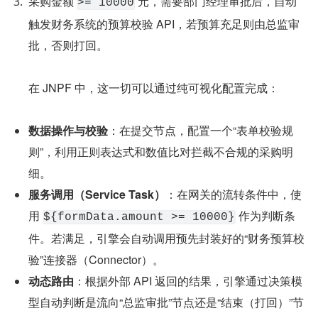
采购金额 
 元，需要部门经理审批后，自动
>= 10000
触发财务系统的预算校验 API，若预算充足则由总监审
批，否则打回。
      在 JNPF 中，这一切可以通过纯可视化配置完成：
数据操作与校验
：在提交节点，配置一个“表单校验规
则”，利用正则表达式和数值比对拦截不合规的采购明
细。
服务调用（Service Task）
：在网关的流转条件中，使
用 
 作为判断条
${formData.amount >= 10000}
件。若满足，引擎会自动调用预先封装好的“财务预算校
验”连接器（Connector）。
动态路由
：根据外部 API 返回的结果，引擎通过决策模
型自动判断是流向“总监审批”节点还是“结束（打回）”节