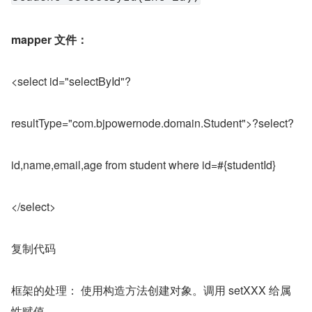
mapper 文件：
<select id="selectById"?
resultType="com.bjpowernode.domain.Student">?select?
id,name,email,age from student where id=#{studentId}
</select>
复制代码
框架的处理： 使用构造方法创建对象。调用 setXXX 给属
性赋值。