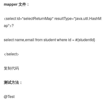
mapper 文件：
<select id="selectReturnMap" resultType="java.util.HashM
ap">?
select name,email from student where id = #{studentId}
</select>
复制代码
测试方法：
@Test