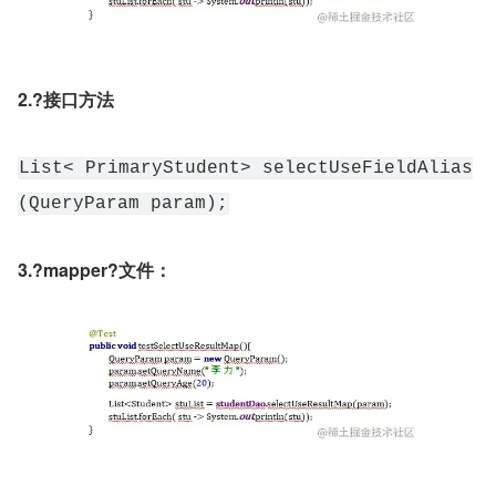
2.?接口方法
List< PrimaryStudent> selectUseFieldAlias
(QueryParam param);
3.?mapper?文件：