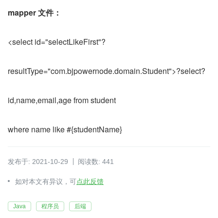
mapper 文件：
<select id="selectLikeFirst"?
resultType="com.bjpowernode.domain.Student">?select?
id,name,email,age from student
where name like #{studentName}
发布于: 2021-10-29
阅读数: 441
如对本文有异议，可
点此反馈
Java
程序员
后端