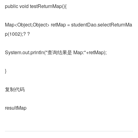
public void testReturnMap(){
Map<Object,Object> retMap = studentDao.selectReturnMa
p(1002);? ?
System.out.println("查询结果是 Map:"+retMap);
}
复制代码
resultMap