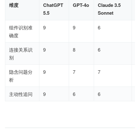
维度
ChatGPT
GPT-4o
Claude 3.5
G
5.5
Sonnet
F
组件识别准
9
9
6
8
确度
连接关系识
9
8
6
8
别
隐含问题分
9
7
7
7
析
主动性追问
9
6
6
6