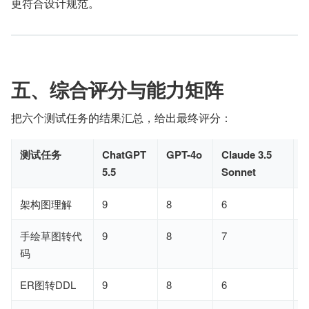
更符合设计规范。
五、综合评分与能力矩阵
把六个测试任务的结果汇总，给出最终评分：
测试任务
ChatGPT
GPT-4o
Claude 3.5
G
5.5
Sonnet
F
架构图理解
9
8
6
8
手绘草图转代
9
8
7
8
码
ER图转DDL
9
8
6
8