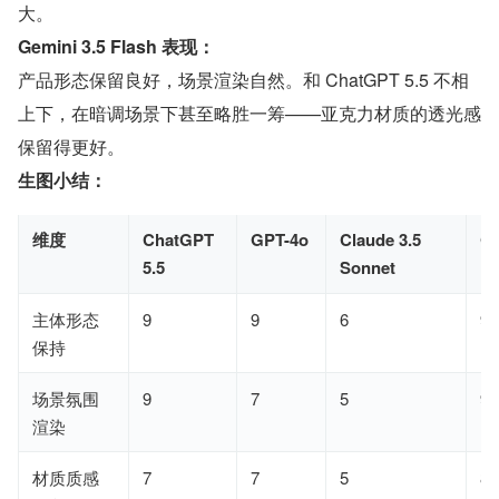
大。
Gemini 3.5 Flash 表现：
产品形态保留良好，场景渲染自然。和 ChatGPT 5.5 不相
上下，在暗调场景下甚至略胜一筹——亚克力材质的透光感
保留得更好。
生图小结：
维度
ChatGPT
GPT-4o
Claude 3.5
Ge
5.5
Sonnet
Fl
主体形态
9
9
6
9
保持
场景氛围
9
7
5
9
渲染
材质质感
7
7
5
8