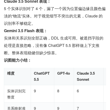
Claude 3.5 Sonnet 表现：
5 个实体识别对了 4 个，漏了一个因为位置偏边缘且颜色偏
淡的“物流”实体。对于视觉细节不突出的元素，Claude 的
识别率不够稳定。
Gemini 3.5 Flash 表现：
实体和关系识别全部正确，DDL 生成可用。被遮挡字段的
处理是直接忽略，没有像 ChatGPT 5.5 那样做上下文推
断。整体表现稳健但缺少惊喜。
识图能力小结：
维度
ChatGPT
GPT-4o
Claude 3.5
G
5.5
Sonnet
F
实体识别完
9
8
6
8
整度
关系映射准
9
9
7
8