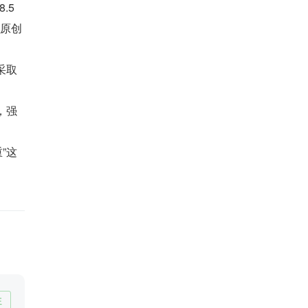
5 
当原创
采取
议，强
”这
注