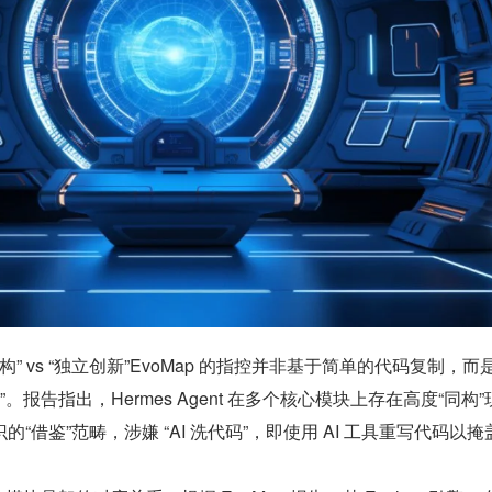
构” vs “独立创新”EvoMap 的指控并非基于简单的代码复制，而
。报告指出，Hermes Agent 在多个核心模块上存在高度“同构”
“借鉴”范畴，涉嫌 “AI 洗代码”，即使用 AI 工具重写代码以掩