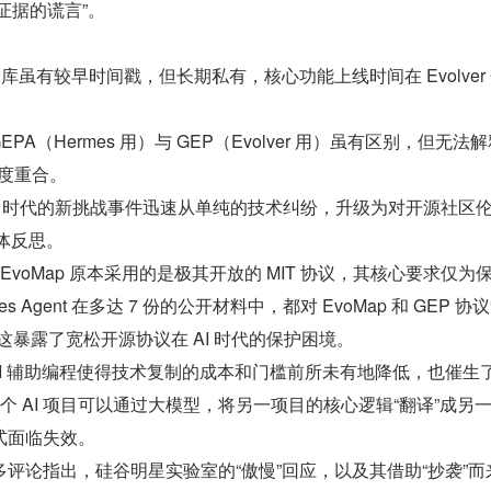
无证据的谎言”。
库虽有较早时间戳，但长期私有，核心功能上线时间在 Evolver
EPA（Hermes 用）与 GEP（Evolver 用）虽有区别，但无法
高度重合。
 AI 时代的新挑战事件迅速从单纯的技术纠纷，升级为对开源社区
集体反思。
”：EvoMap 原本采用的是极其开放的 MIT 协议，其核心要求仅为
 Agent 在多达 7 份的公开材料中，都对 EvoMap 和 GEP 协
这暴露了宽松开源协议在 AI 时代的保护困境。
：AI 辅助编程使得技术复制的成本和门槛前所未有地降低，也催生了 “
一个 AI 项目可以通过大模型，将另一项目的核心逻辑“翻译”成另
式面临失效。
评论指出，硅谷明星实验室的“傲慢”回应，以及其借助“抄袭”而