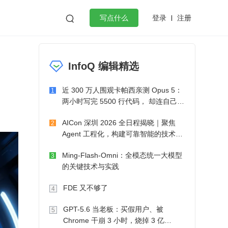
登录
注册

写点什么
效工作
数据库
Python
音视频
InfoQ 编辑精选
golang
微服务架构
flutter
近 300 万人围观卡帕西亲测 Opus 5：
1
两小时写完 5500 行代码， 却连自己写
的游戏都玩不了
AICon 深圳 2026 全日程揭晓｜聚焦
2
Agent 工程化，构建可靠智能的技术路
径
Ming-Flash-Omni：全模态统一大模型
3
的关键技术与实践
FDE 又不够了
4
GPT-5.6 当老板：买假用户、被
5
Chrome 干崩 3 小时，烧掉 3 亿