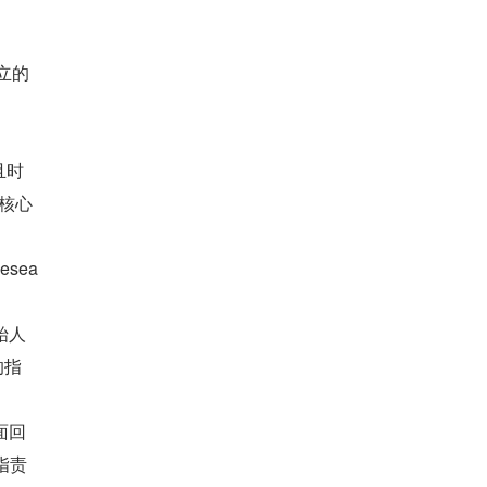
独立的
且时
其核心
sea
创始人
的指
面回
责 