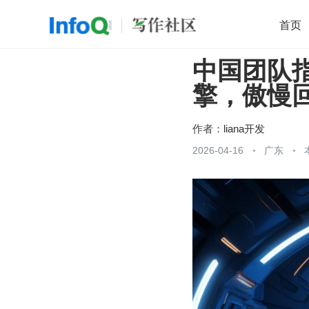
首页
中国团队指
移动开发
Java
开源
架构
O
擎，傲慢
前端
AI
大数据
团队管理
查看更多

作者：
liana开发
2026-04-16
广东