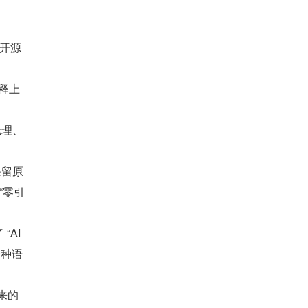
 开源
解释上
伦理、
保留原
议“零引
AI 
一种语
来的