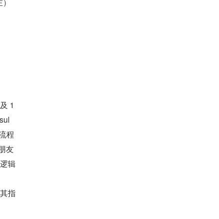
左）
及 1
ul
行流程
朋友
和逻辑
为其指