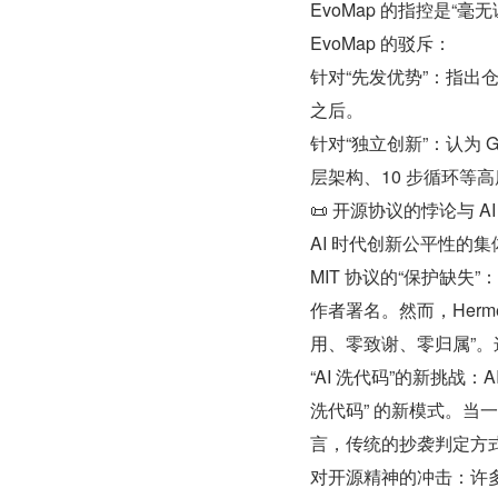
EvoMap 的指控是“毫
EvoMap 的驳斥：
针对“先发优势”：指出仓
之后。
针对“独立创新”：认为 G
层架构、10 步循环等
📜 开源协议的悖论与
AI 时代创新公平性的
MIT 协议的“保护缺失
作者署名。然而，Hermes
用、零致谢、零归属”。
“AI 洗代码”的新挑战
洗代码” 的新模式。当
言，传统的抄袭判定方
对开源精神的冲击：许多