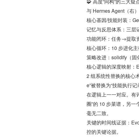
🧩 高度“同构”的三大疑
与 Hermes Agen
核心基因/技能封装：Gene/
记忆与反思体系：三层记
功能闭环：任务→提取资
核心循环：10 步进化主
策略改进：solidify（固化） 
核心逻辑的深度映射：Ev
2 组系统性替换的核心术语。例
e”被替换为“技能执行记录”
在逻辑上一一对应。有
圈”的 10 步菜谱，
毫无二致。
关键的时间线证据：Evo
控的关键论据。