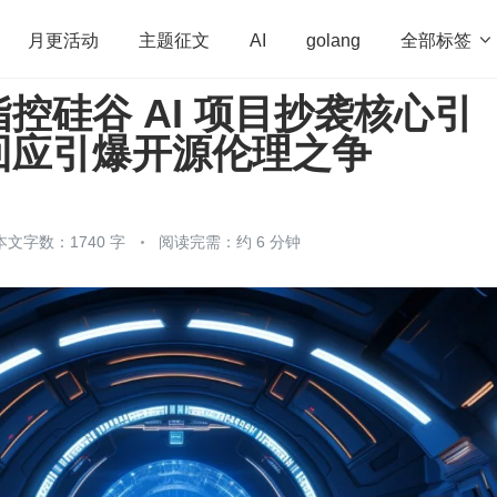
全部标签

月更活动
主题征文
AI
golang
控硅谷 AI 项目抄袭核心引
penHarmony
算法
学习方法
Web3.0
高
回应引爆开源伦理之争
程序员
运维
深度思考
低代码
redis
本文字数：1740 字
阅读完需：约 6 分钟