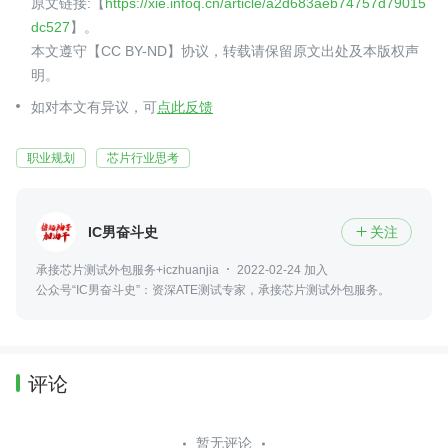
原文链接:【
https://xie.infoq.cn/article/a2d683aeb74757d79015
dc527
】。
本文遵守【CC BY-ND】协议，转载请保留原文出处及本版权声
明。
如对本文有异议，可
点此反馈
职业规划
芯片行业思考
IC男奋斗史
关注

承接芯片测试外包服务+iczhuanjia
2022-02-24 加入
公众号“IC男奋斗史”：资深ATE测试专家，承接芯片测试外包服务。
评论
暂无评论