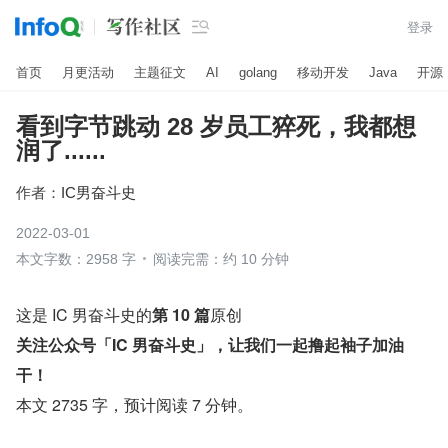

登录
首页
月更活动
主题征文
AI
golang
移动开发
Java
开源
看到字节跳动 28 岁员工猝死，我都想
润了......
作者：
IC男奋斗史
2022-03-01
本文字数：2958 字
阅读完需：约 10 分钟
这是 IC 男奋斗史的
第 10 篇
原创
关注公众号「IC 男奋斗史」，让我们一起撸起袖子加油
干！
本文 2735 字，预计阅读 7 分钟。