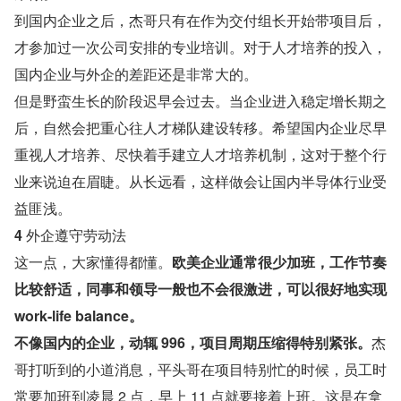
到国内企业之后，杰哥只有在作为交付组长开始带项目后，
才参加过一次公司安排的专业培训。对于人才培养的投入，
国内企业与外企的差距还是非常大的。
但是野蛮生长的阶段迟早会过去。当企业进入稳定增长期之
后，自然会把重心往人才梯队建设转移。希望国内企业尽早
重视人才培养、尽快着手建立人才培养机制，这对于整个行
业来说迫在眉睫。从长远看，这样做会让国内半导体行业受
益匪浅。
4 
外企遵守劳动法
这一点，大家懂得都懂。
欧美企业通常很少加班，工作节奏
比较舒适，同事和领导一般也不会很激进，可以很好地实现 
work-life balance。
不像国内的企业，动辄 996，项目周期压缩得特别紧张。
杰
哥打听到的小道消息，平头哥在项目特别忙的时候，员工时
常要加班到凌晨 2 点，早上 11 点就要接着上班。这是在拿