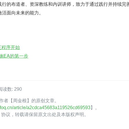
行的布道者、资深教练和内训讲师，致力于通过践行并持续完善 I
激活面向未来的能力。
证程序开始
实施EA的第一步
阅读数: 290
oQ 作者【周金根】的原创文章。
.infoq.cn/article/a2cdca45683a119526cd69593
】。
.0】协议，转载请保留原文出处及本版权声明。