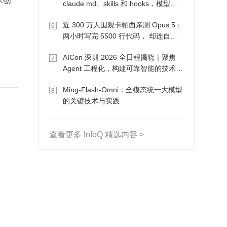
claude.md、skills 和 hooks，模型自
己会想办法
近 300 万人围观卡帕西亲测 Opus 5：
6
两小时写完 5500 行代码， 却连自己
写的游戏都玩不了
AICon 深圳 2026 全日程揭晓｜聚焦
7
Agent 工程化，构建可靠智能的技术路
径
Ming-Flash-Omni：全模态统一大模型
8
的关键技术与实践
查看更多 InfoQ 精选内容 >