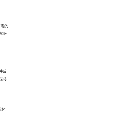
所需的
 如何
，并反
章程将
》
建体