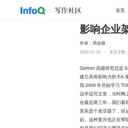
首页
影响企业架
移动开发
Java
开源
架构
O
前端
AI
大数据
团队管理
作者：
周金根
查看更多
2020-07-26
本文字数：

Gartner 高级研究总监
建立具有影响力的 EA 
我 2009 年开始学习
边学边写文章，当时网
在最近两三年，我们看到
其实是个老话题了，但从
起。这种复兴也正在帮助
但是我们应该从哪里开始呢？G