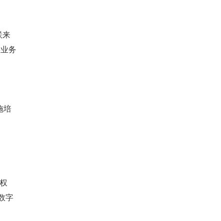
联来
字业务
施培
）权
数字