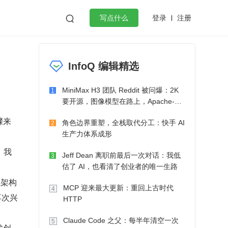
登录
注册

写点什么
效工作
数据库
Python
音视频
InfoQ 编辑精选
golang
微服务架构
flutter
MiniMax H3 团队 Reddit 被问爆：2K
1
要开源，图像模型在路上，Apache-2.0
也在考虑了
骤来
角色边界重塑，全栈取代分工：快手 AI
2
生产力体系成形
。我
Jeff Dean 离职前最后一次对话：我低
3
估了 AI，也看清了创业者的唯一生路
业架构
MCP 迎来最大更新：重回上古时代
4
再次兴
HTTP
Claude Code 之父：每半年清空一次
5
术创