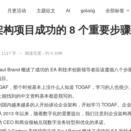
全部标签

月更活动
主题征文
AI
golang
构项目成功的 8 个重要步骤
penHarmony
算法
学习方法
Web3.0
高
程序员
运维
深度思考
低代码
redis
1117 字
阅读完需：约 4 分钟
 Saul Brand 概述了成功的 EA 和技术创新领导者应该遵循八个步
项目。
 TOGAF，那个时候基本上没什么人知道 TOGAF，学习的人也很少
上能找到的中文资料基本都是我写的。
国内越来越多的人开始谈论企业架构，开始学习 TOGAF。企
 2013 年以来，随着数字化的需要提出，我们注意到企业架构
 CEO 和商业领袖兑现数字业务转型和优化的承诺。
artner 高级研究总监 Saul Brand 概述了成功的 EA 和技