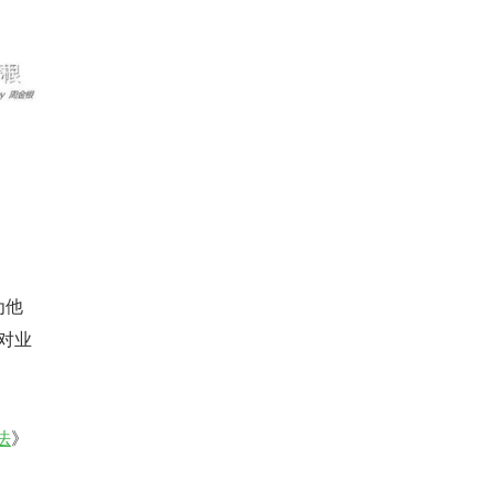
为他
对业
法
》