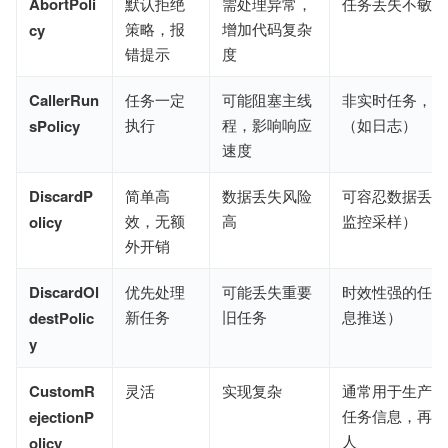
AbortPoli
默认拒绝
需处理异常，
任务丢失不敏感
策略，报
增加代码复杂
cy
错提示
度
CallerRun
任务一定
可能阻塞主线
非实时任务，允
执行
程，影响响应
（如日志）
sPolicy
速度
DiscardP
简单高
数据丢失风险
可容忍数据丢失
效，无额
高
监控采样）
olicy
外开销
DiscardOl
优先处理
可能丢失重要
时效性强的任务
新任务
旧任务
息推送）
destPolic
y
CustomR
灵活
实现复杂
通常用于生产环
任务信息，再报
ejectionP
人
olicy