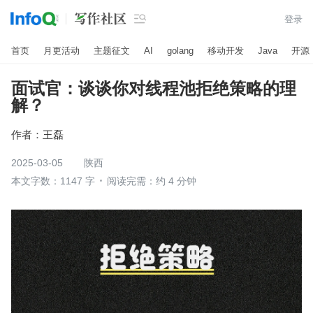

登录
首页
月更活动
主题征文
AI
golang
移动开发
Java
开源
面试官：谈谈你对线程池拒绝策略的理
解？
作者：
王磊
2025-03-05
陕西
本文字数：1147 字
阅读完需：约 4 分钟