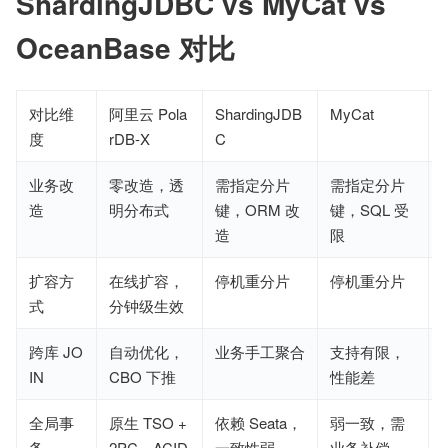
ShardingJDBC vs MyCat vs 
OceanBase 对比
对比维
阿里云 Pola
ShardingJDB
MyCat
度
rDB-X
C
业务改
零改造，透
需指定分片
需指定分片
造
明分布式
键，ORM 改
键，SQL 受
造
限
扩容方
在线扩容，
停机重分片
停机重分片
式
分钟级生效
跨库 JO
自动优化，
业务手工聚合
支持有限，
IN
CBO 下推
性能差
全局事
原生 TSO + 
依赖 Seata，
弱一致，需
务
2PC，ACID
一致性弱
业务补偿