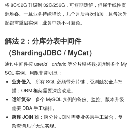
将 8C/32G 升级到 32C/256G，可短期缓解，但属于线性资
源堆叠。一旦业务持续增长，几个月后再次触顶，且每次升
配都需重启实例，业务中断不可避免。
解法 2：分库分表中间件
（ShardingJDBC / MyCat）
通过中间件按 user
id、order
id 等分片键将数据拆到多个 My
SQL 实例。局限非常明显：
业务侵入
：所有 SQL 必须带分片键，否则触发全库扫
描；ORM 框架需要深度改造。
运维复杂
：多个 MySQL 实例的备份、监控、版本升级
需要 DBA 手工编排。
跨库 JOIN 难
：跨分片 JOIN 需要业务层手工聚合，复
杂查询几乎无法实现。