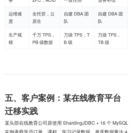
运维难
全托管，云
自建 DBA 团
自建 DBA 团
度
原生
队
队
生产规
千万 TPS，
万级 TPS，T
万级 TPS，
模
PB 级数据
B 级
TB 级
五、客户案例：某在线教育平台
迁移实践
某头部在线教育公司原使用 ShardingJDBC + 16 个 MySQL 
实例承载学员订单、课程、学习记录数据，单库数据量达 4