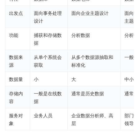
出发点
面向事务处理
面向企业主题设计
面向部
设计
主题
功能
捕获和存储数
分析数据
分析数
据
数据来
从单个系统会
从多个数据源抽取和
一般数
源
获取
标准化
数据量
小
大
中小
存储内
一般是在线数
通常是历史数据
通常是
容
据
服务对
业务人员
企业数据分析师、高
部门数
象
层
领导