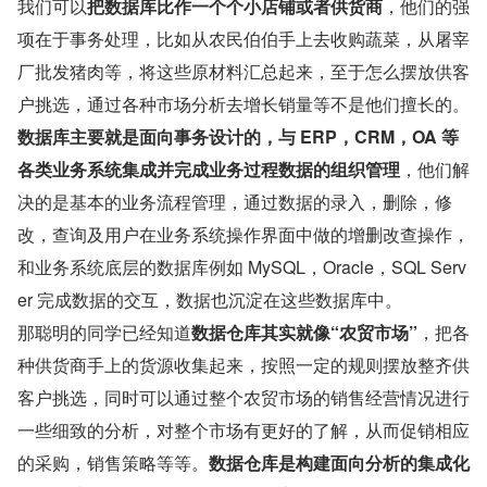
我们可以
把数据库比作一个个小店铺或者供货商
，他们的强
项在于事务处理，比如从农民伯伯手上去收购蔬菜，从屠宰
厂批发猪肉等，将这些原材料汇总起来，至于怎么摆放供客
户挑选，通过各种市场分析去增长销量等不是他们擅长的。
数据库主要就是面向事务设计的，与 ERP，CRM，OA 等
各类业务系统集成并完成业务过程数据的组织管理
，他们解
决的是基本的业务流程管理，通过数据的录入，删除，修
改，查询及用户在业务系统操作界面中做的增删改查操作，
和业务系统底层的数据库例如 MySQL，Oracle，SQL Serv
er 完成数据的交互，数据也沉淀在这些数据库中。
那聪明的同学已经知道
数据仓库其实就像“农贸市场”
，把各
种供货商手上的货源收集起来，按照一定的规则摆放整齐供
客户挑选，同时可以通过整个农贸市场的销售经营情况进行
一些细致的分析，对整个市场有更好的了解，从而促销相应
的采购，销售策略等等。
数据仓库是构建面向分析的集成化