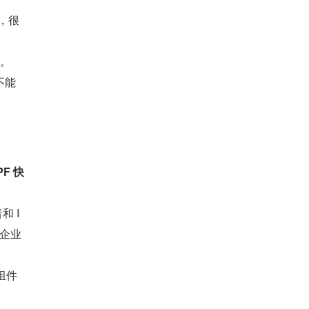
，很
。
不能
PF 快
 I
盖企业
组件