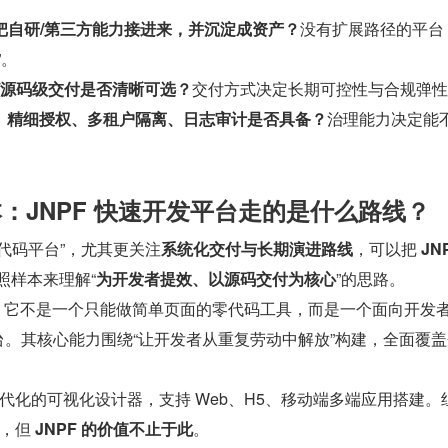
能把自研/第三方能力接进来，并沉淀成资产？
没有扩展路径的平台
”。
化/源码级交付是否清晰可选？
交付方式决定长期可控性与合规弹性
AC、精细授权、多租户隔离、日志审计是否具备？
治理能力决定能
本：JNPF 快速开发平台走的是什么路线？
代码平台”，尤其更关注
系统化交付与长期演进路线
，可以把 
JN
照样本来理解“
为开发者提效、以源码交付为核心
”的思路。
晰：它不是一个只能做简单页面的零代码工具，而是一个面向开发者和
台。其核心能力围绕“让开发者从重复劳动中解放”构建，全面覆
代化的可视化设计器，支持 Web、H5、移动端多端应用搭建。
，但 
JNPF 的价值不止于此
。