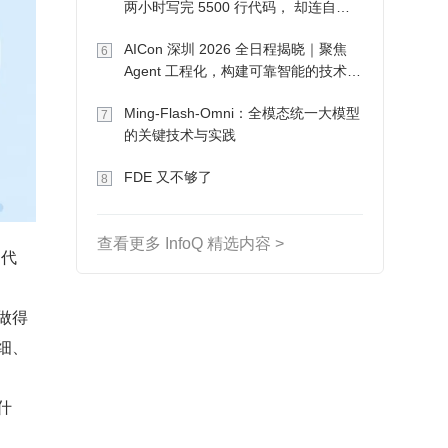
两小时写完 5500 行代码， 却连自己
写的游戏都玩不了
AICon 深圳 2026 全日程揭晓｜聚焦
6
Agent 工程化，构建可靠智能的技术路
径
Ming-Flash-Omni：全模态统一大模型
7
的关键技术与实践
FDE 又不够了
8
查看更多 InfoQ 精选内容 >
写代
做得
细、
什