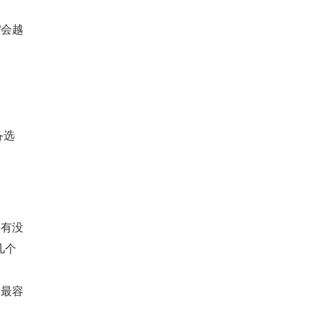
”会越
备选
它有没
几个
是最容