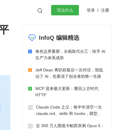
登录
注册

写点什么
平
效工作
数据库
Python
音视频
InfoQ 编辑精选
golang
微服务架构
flutter
角色边界重塑，全栈取代分工：快手 AI
1
生产力体系成形
Jeff Dean 离职前最后一次对话：我低
2
估了 AI，也看清了创业者的唯一生路
MCP 迎来最大更新：重回上古时代
3
HTTP
Claude Code 之父：每半年清空一次
4
claude.md、skills 和 hooks，模型自
己会想办法
近 300 万人围观卡帕西亲测 Opus 5：
5