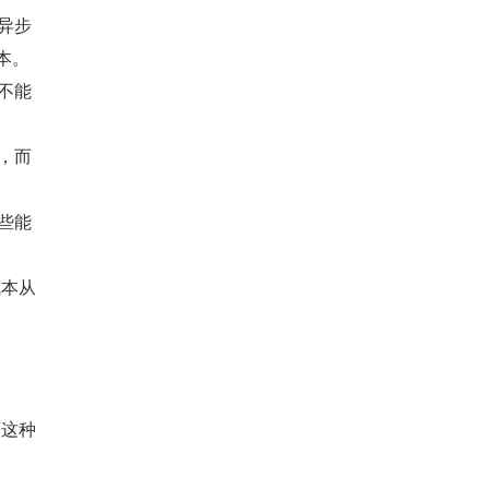
异步
本。
不能
，而
些能
成本从
面这种