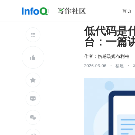
首页
低代码是
移动开发
Java
开源
架构
O

台：一篇讲透
前端
AI
大数据
团队管理
查看更多

作者：
伤感汤姆布利柏

2026-03-06
福建


