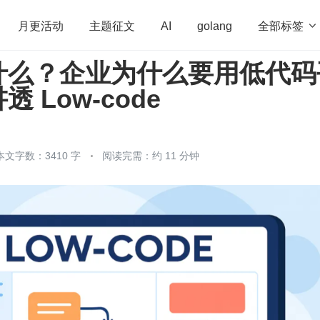
全部标签

月更活动
主题征文
AI
golang
什么？企业为什么要用低代码
penHarmony
算法
学习方法
Web3.0
高
 Low-code
程序员
运维
深度思考
低代码
redis
本文字数：3410 字
阅读完需：约 11 分钟