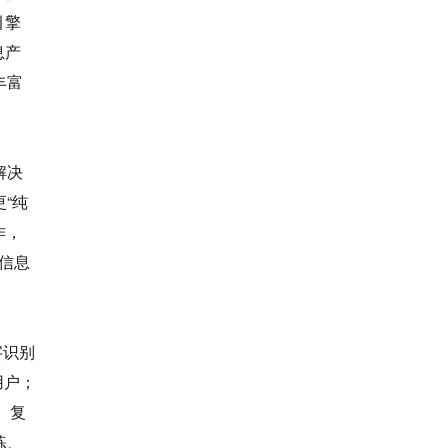
引擎
息产
丰富
解决
“纯
作，
信息
字识别
用户；
、复
练、