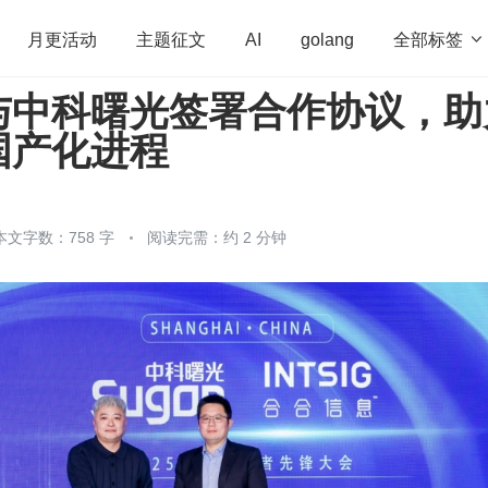
全部标签

月更活动
主题征文
AI
golang
与中科曙光签署合作协议，助
penHarmony
算法
学习方法
Web3.0
高
国产化进程
程序员
运维
深度思考
低代码
redis
本文字数：758 字
阅读完需：约 2 分钟