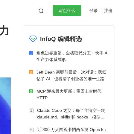
登录
注册

写点什么
力
效工作
数据库
Python
音视频
InfoQ 编辑精选
golang
微服务架构
flutter
角色边界重塑，全栈取代分工：快手 AI
1
生产力体系成形
Jeff Dean 离职前最后一次对话：我低
2
估了 AI，也看清了创业者的唯一生路
MCP 迎来最大更新：重回上古时代
3
HTTP
Claude Code 之父：每半年清空一次
4
claude.md、skills 和 hooks，模型自
己会想办法
近 300 万人围观卡帕西亲测 Opus 5：
5