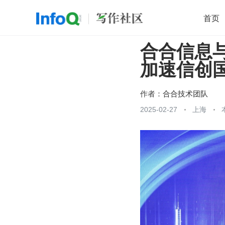
首页
合合信息
移动开发
Java
开源
架构
O
加速信创
前端
AI
大数据
团队管理
查看更多

作者：
合合技术团队
2025-02-27
上海