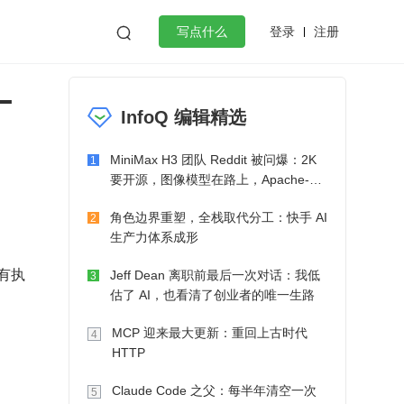
登录
注册

写点什么
L
效工作
数据库
Python
音视频
InfoQ 编辑精选
golang
微服务架构
flutter
MiniMax H3 团队 Reddit 被问爆：2K
1
要开源，图像模型在路上，Apache-2.0
也在考虑了
角色边界重塑，全栈取代分工：快手 AI
2
生产力体系成形
有执
Jeff Dean 离职前最后一次对话：我低
3
估了 AI，也看清了创业者的唯一生路
MCP 迎来最大更新：重回上古时代
4
HTTP
Claude Code 之父：每半年清空一次
5