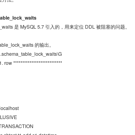
le_lock_waits
_lock_waits 是 MySQL 5.7 引入的，用来定位 DDL 被阻塞的问题。
able_lock_waits 的输出。
ys.schema_table_lock_waits\G
 1. row ***************************
localhost
XCLUSIVE
n: TRANSACTION