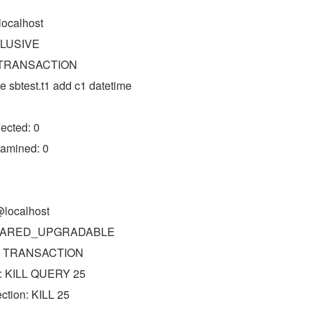
localhost
XCLUSIVE
n: TRANSACTION
le sbtest.t1 add c1 datetime
ected: 0
amined: 0
@localhost
: SHARED_UPGRADABLE
on: TRANSACTION
ry: KILL QUERY 25
ction: KILL 25