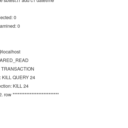
le sbtest.t1 add c1 datetime
ected: 0
amined: 0
@localhost
 SHARED_READ
on: TRANSACTION
ry: KILL QUERY 24
ction: KILL 24
 2. row ***************************