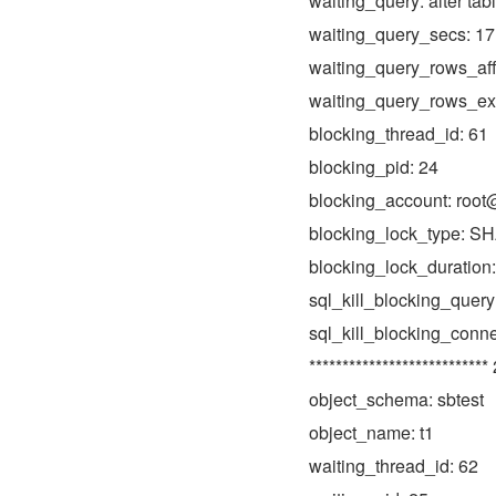
waiting_query: alter tab
waiting_query_secs: 17
waiting_query_rows_aff
waiting_query_rows_ex
blocking_thread_id: 61
blocking_pid: 24
blocking_account: root
blocking_lock_type:
blocking_lock_durati
sql_kill_blocking_que
sql_kill_blocking_conne
***************************
object_schema: sbtest
object_name: t1
waiting_thread_id: 62