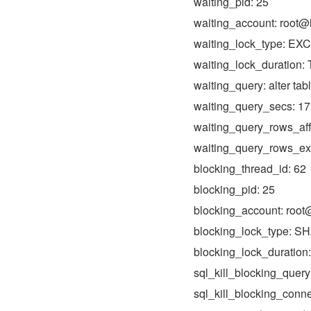
waiting_pid: 25
waiting_account: root@
waiting_lock_type: E
waiting_lock_duratio
waiting_query: alter tab
waiting_query_secs: 17
waiting_query_rows_aff
waiting_query_rows_ex
blocking_thread_id: 62
blocking_pid: 25
blocking_account: root
blocking_lock_type
blocking_lock_durati
sql_kill_blocking_que
sql_kill_blocking_conne