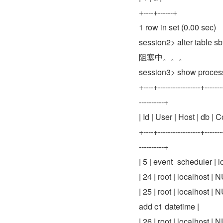
+----+------+
1 row in set (0.00 sec)
session2> alter table sb
阻塞中。。。
session3> show process
+----+-----------------+--------
----------+
| Id | User | Host | db |
+----+-----------------+--------
----------+
| 5 | event_scheduler |
| 24 | root | localhost | 
| 25 | root | localhost | 
add c1 datetime |
| 26 | root | localhost | 