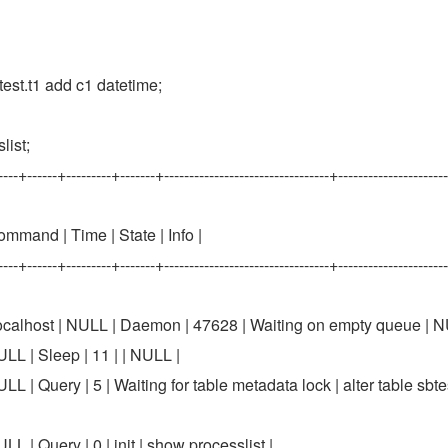
test.t1 add c1 datetime;
list;
---+------+---------+-------+---------------------------------+----------------------
 Command | Time | State | Info |
---+------+---------+-------+---------------------------------+----------------------
 localhost | NULL | Daemon | 47628 | Waiting on empty queue | N
NULL | Sleep | 11 | | NULL |
NULL | Query | 5 | Waiting for table metadata lock | alter table sbtes
NULL | Query | 0 | init | show processlist |