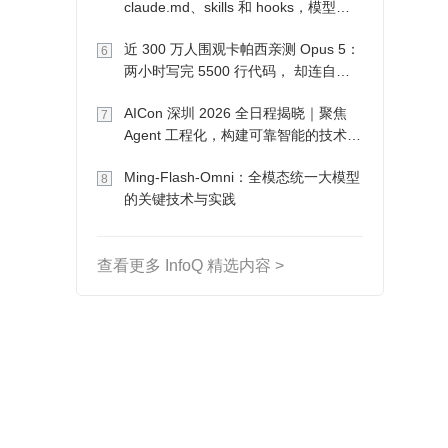
claude.md、skills 和 hooks，模型自
己会想办法
近 300 万人围观卡帕西亲测 Opus 5：
6
两小时写完 5500 行代码， 却连自己
写的游戏都玩不了
AICon 深圳 2026 全日程揭晓｜聚焦
7
Agent 工程化，构建可靠智能的技术路
径
Ming-Flash-Omni：全模态统一大模型
8
的关键技术与实践
查看更多 InfoQ 精选内容 >