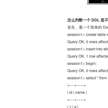
怎么判断一个 DDL 是
首先，看一个简单的 De
session1> create table s
Query OK, 0 rows affect
session1> insert into sbt
Query OK, 1 row affecte
session1> begin;
Query OK, 0 rows affect
session1> select * from 
+----+------+
| id | name |
+----+------+
| 1 | a |