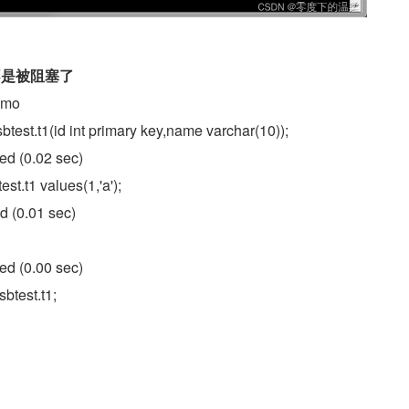
不是被阻塞了
mo
btest.t1(id int primary key,name varchar(10));
ed (0.02 sec)
est.t1 values(1,'a');
d (0.01 sec)
ed (0.00 sec)
sbtest.t1;