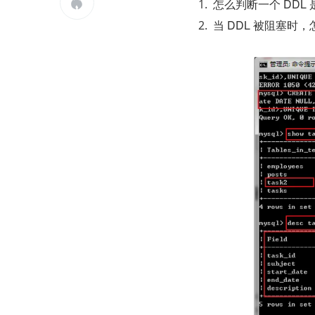
怎么判断一个 DDL

当 DDL 被阻塞时