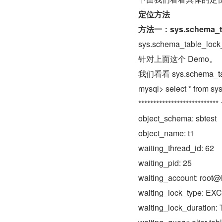
定位方法
方法一：sys.schema_tab
sys.schema_table
针对上面这个 Demo。
我们看看 sys.schema_t
mysql> select * from s
***************************
object_schema: sbtest
object_name: t1
waiting_thread_id: 62
waiting_pid: 25
waiting_account: root@
waiting_lock_type: E
waiting_lock_duratio