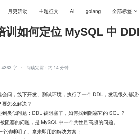
全部标签

月更活动
主题征文
AI
golang
培训如何定位 MySQL 中 DD
penHarmony
算法
学习方法
Web3.0
高
程序员
运维
深度思考
低代码
redis
4363 字
阅读完需：约 14 分钟
会问，线下开发、测试环境，执行了一个 DDL，发现很久都没
？要怎么解决？
到类似问题：DDL 被阻塞了，如何找到阻塞它的 SQL ？
 被阻塞的问题，是 MySQL 中一个共性且高频的问题。
一个清晰明了、拿来即用的解决方案：