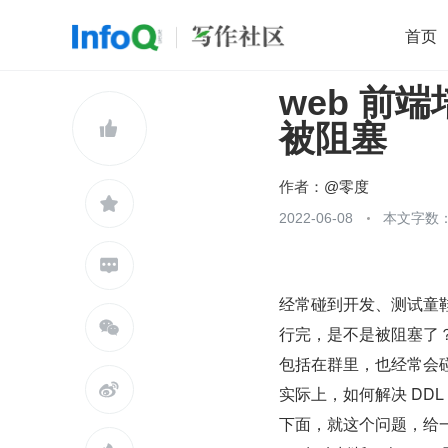
首页
web 前端
移动开发
Java
开源
架构
O

被阻塞
前端
AI
大数据
团队管理
查看更多

作者：
@零度

2022-06-08
本文字数：

经常碰到开发、测试童鞋

行完，是不是被阻塞了
包括在群里，也经常会碰

实际上，如何解决 DDL
下面，就这个问题，给