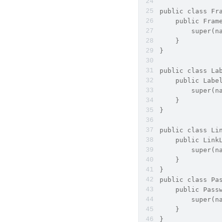
public class Fr
    public Fram
        super(n
    }
}
public class La
    public Labe
        super(n
    }
}
public class Li
    public Link
        super(n
    }
}
public class Pa
    public Pass
        super(n
    }
}