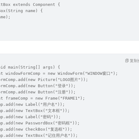
xtBox extends Component {
Box(String name) {
ame);
复制
oid main(String[] args) {
nt windowFormComp = new WindowForm("WINDOW窗口");
ormComp.add(new Picture("LOGO图片"));
ormComp.add(new Button("登录"));
ormComp.add(new Button("注册"));
nt frameComp = new Frame("FRAME1");
mp.add(new Label("用户名"));
mp.add(new TextBox("文本框"));
mp.add(new Label("密码"));
mp.add(new PasswordBox("密码框"));
mp.add(new CheckBox("复选框"));
omp.add(new TextBox("记住用户名"));