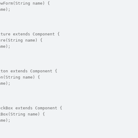
owForm(String name) {
ame);
cture extends Component {
ure(String name) {
ame);
tton extends Component {
on(String name) {
ame);
eckBox extends Component {
kBox(String name) {
ame);