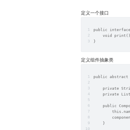
定义一个接口
public interfac
    void print(
}
定义组件抽象类
public abstract
    private Str
    private Lis
    public Comp
        this.na
        compone
    }