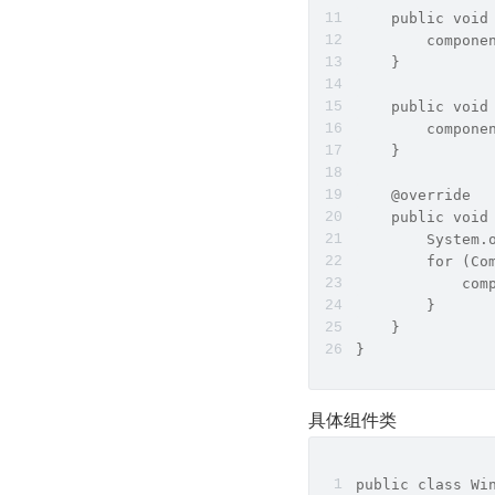
    public void
        compone
    }
    public void
        compone
    }
    @override
    public void
        System.
        for (Co
            com
        }
    }
}
具体组件类
public class Wi