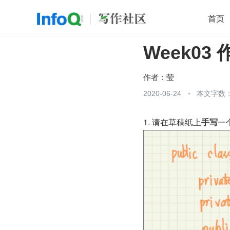
首页
Week03 
移动开发
Java
开源
架构
O
前端
AI
大数据
团队管理
作者：
莹
查看更多
2020-06-24
本文字数：

1. 请在草稿纸上
手写
一