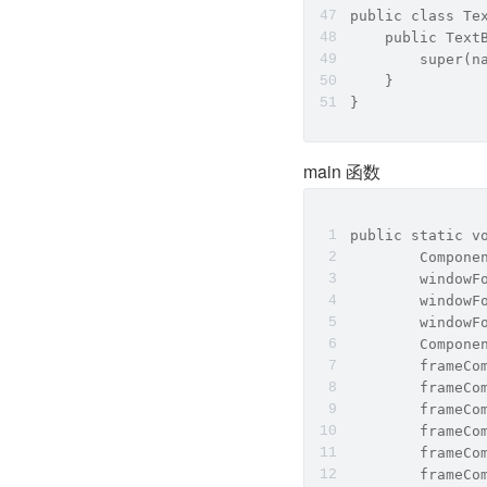
public class Te
    public Text
        super(n
    }
}
main 函数
public static v
        Compone
        windowF
        windowF
        windowF
        Compone
        frameCo
        frameCo
        frameCo
        frameCo
        frameCo
        frameC