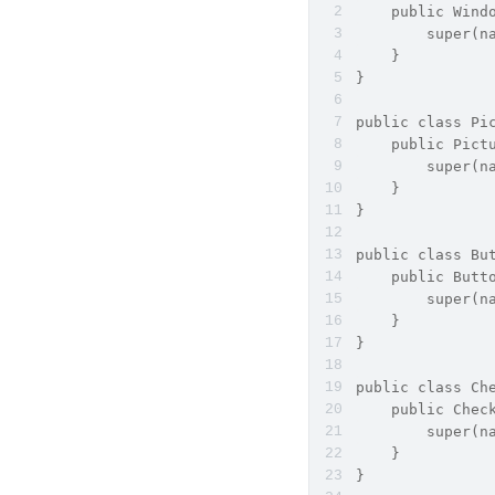
    public Wind
        super(n
    }
}
public class Pi
    public Pict
        super(n
    }
}
public class Bu
    public Butt
        super(n
    }
}
public class Ch
    public Chec
        super(n
    }
}