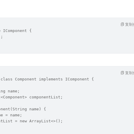
复制
e IComponent {
);
复制
 class Component implements IComponent {
ing name;
t<Component> componentList;
onent(String name) {
me = name;
ntList = new ArrayList<>();