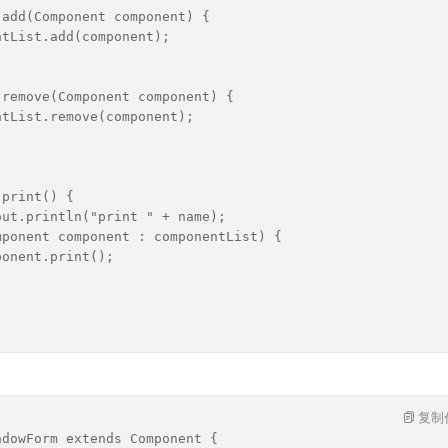
 add(Component component) {
ntList.add(component);
 remove(Component component) {
ntList.remove(component);
 print() {
out.println("print " + name);
mponent component : componentList) {
ponent.print();
复制
ndowForm extends Component {