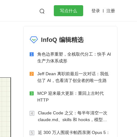
登录
注册

写点什么
效工作
数据库
Python
音视频
InfoQ 编辑精选
golang
微服务架构
flutter
角色边界重塑，全栈取代分工：快手 AI
1
生产力体系成形
Jeff Dean 离职前最后一次对话：我低
2
估了 AI，也看清了创业者的唯一生路
MCP 迎来最大更新：重回上古时代
3
HTTP
Claude Code 之父：每半年清空一次
4
claude.md、skills 和 hooks，模型自
己会想办法
近 300 万人围观卡帕西亲测 Opus 5：
5