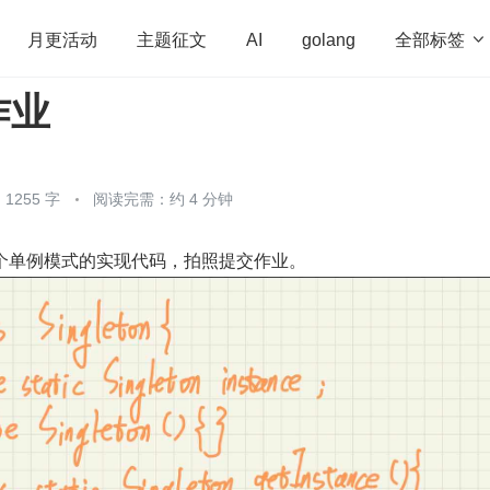
全部标签

月更活动
主题征文
AI
golang
作业
penHarmony
算法
学习方法
Web3.0
高
程序员
运维
深度思考
低代码
redis
1255 字
阅读完需：约 4 分钟
个单例模式的实现代码，拍照提交作业。