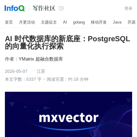

登录
首页
月更活动
主题征文
AI
golang
移动开发
Java
开源
AI 时代数据库的新底座：PostgreSQL
的向量化执行探索
作者：
YMatrix 超融合数据库
2026-05-07
江苏
本文字数：5337 字
阅读完需：约 18 分钟