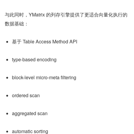
与此同时，YMatrix 的列存引擎提供了更适合向量化执行的
数据基础：
基于 Table Access Method API
type-based encoding
block-level micro-meta filtering
ordered scan
aggregated scan
automatic sorting