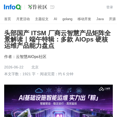

登录
首页
月更活动
主题征文
AI
golang
移动开发
Java
开源
头部国产 ITSM 厂商云智慧产品矩阵全
景解读｜端午特辑：多款 AIOps 硬核
运维产品能力盘点
作者：
云智慧AIOps社区
2026-06-22
北京
本文字数：1921 字
阅读完需：约 6 分钟