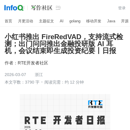

登录
首页
月更活动
主题征文
AI
golang
移动开发
Java
开源
小红书推出 FireRedVAD，支持流式检
测；出门问问推出金融投研版 AI 耳
机，会议结束即生成投资纪要丨日报
作者：
RTE开发者社区
2026-03-07
浙江
本文字数：3790 字
阅读完需：约 12 分钟