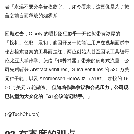
者「永远不要分享营收数字」，如今看来，这更像是为了掩
盖之前言而释放的烟雾弹。
回顾过去，Cluely 的崛起路径似乎一开始就带有浓厚的
「投机」色彩，最初，他因开发一款能让用户在视频面试中
秘密检索答案的工具而走红，两位创始人甚至因该工具被哥
伦比亚大学停学。凭借「作弊神器」带来的病毒式流量，公
司先后斩获 Abstract Ventures、Susa Ventures 的 530 万美
元种子轮，以及 Andreessen Horowitz （a16z） 领投的 15
00 万美元 A 轮融资。 
但随着作弊争议和合规压力，公司现
已转型为大众化的「AI 会议笔记助手。」
( @TechChurch)
03 有态度的观点