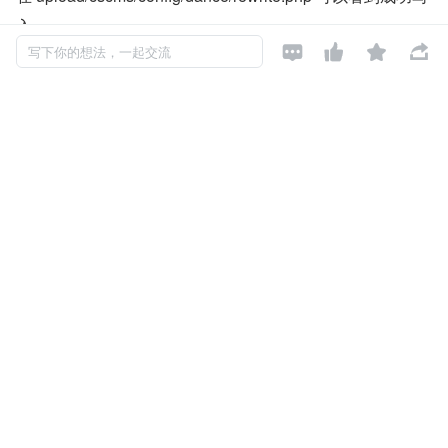
入。




写下你的想法，一起交流
寻找引用 rewrite.php 的位置，懒得去看代码了，通过点击
各个页面，经过不懈努力终于在个人中心的音乐页面找到，
所以你需要注册一个会员用户。