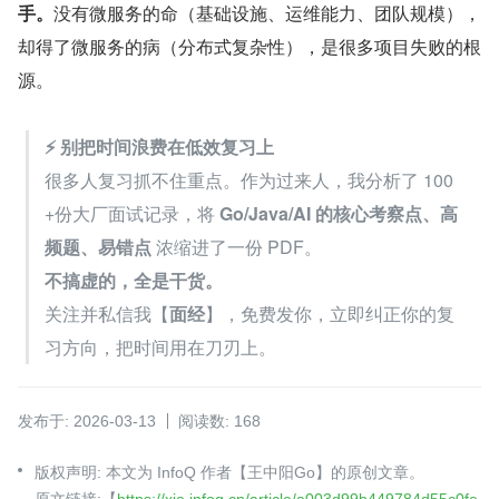
手。
没有微服务的命（基础设施、运维能力、团队规模），
却得了微服务的病（分布式复杂性），是很多项目失败的根
源。
⚡️ 别把时间浪费在低效复习上
很多人复习抓不住重点。作为过来人，我分析了 100
+份大厂面试记录，将 
Go/Java/AI 的核心考察点、高
频题、易错点
 浓缩进了一份 PDF。
不搞虚的，全是干货。
关注并私信我【
面经
】，免费发你，立即纠正你的复
习方向，把时间用在刀刃上。
发布于: 2026-03-13
阅读数: 168
版权声明: 本文为 InfoQ 作者【王中阳Go】的原创文章。
原文链接:【
https://xie.infoq.cn/article/a003d99b449784d55c0fe