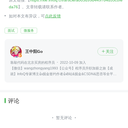
da76
】。文章转载请联系作者。
如对本文有异议，可
点此反馈
面试
微服务
王中阳Go
关注

靠敲代码在北京买房的程序员
2022-10-09 加入
【微信】wangzhongyang1993【公众号】程序员升职加薪之旅【成
就】InfoQ专家博主👍掘金签约作者👍B站&掘金&CSDN&思否等全平台
账号：王中阳Go
评论
暂无评论