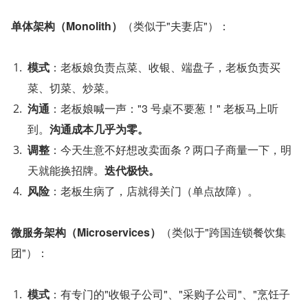
单体架构（Monolith）
（类似于"夫妻店"）：
模式
：老板娘负责点菜、收银、端盘子，老板负责买
菜、切菜、炒菜。
沟通
：老板娘喊一声："3 号桌不要葱！" 老板马上听
到。
沟通成本几乎为零。
调整
：今天生意不好想改卖面条？两口子商量一下，明
天就能换招牌。
迭代极快。
风险
：老板生病了，店就得关门（单点故障）。
微服务架构（Microservices）
（类似于"跨国连锁餐饮集
团"）：
模式
：有专门的"收银子公司"、"采购子公司"、"烹饪子