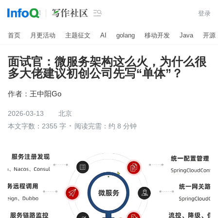

登录
首页
月更活动
主题征文
AI
golang
移动开发
Java
开源
面试官：微服务架构这么火，为什么很
多大佬建议初创公司先写“单体”？
作者：
王中阳Go
2026-03-13
北京
本文字数：2355 字
阅读完需：约 8 分钟