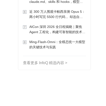
claude.md、skills 和 hooks，模型自
己会想办法
近 300 万人围观卡帕西亲测 Opus 5：
6
两小时写完 5500 行代码， 却连自己
写的游戏都玩不了
AICon 深圳 2026 全日程揭晓｜聚焦
7
Agent 工程化，构建可靠智能的技术路
径
Ming-Flash-Omni：全模态统一大模型
8
的关键技术与实践
查看更多 InfoQ 精选内容 >