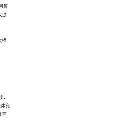
用领
代提
大模
腾讯、
整体竞
具平