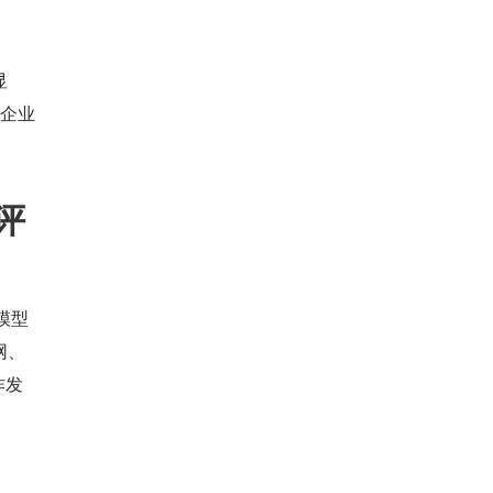
显
、企业
评
模型
网、
作发