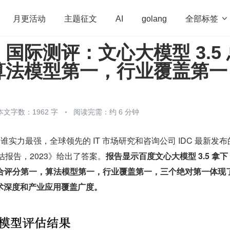
全部标签

月更活动
主题征文
AI
golang
国际测评：文心大模型 3.5 
penHarmony
算法
学习方法
Web3.0
高
算法模型第一，行业覆盖第一
程序员
运维
深度思考
低代码
redis
本文字数：1962 字
阅读完需：约 6 分钟
谁实力最强，全球领先的 IT 市场研究和咨询公司 IDC 最新发布
估报告，2023》给出了答案。
报告显示百度文心大模型 3.5 拿下 1
综合评分第一，算法模型第一，行业覆盖第一，三个绝对第一体现
术深度和产业应用覆盖广度。