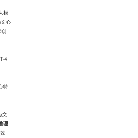
大模
强文心
术创
4 
心特
与文
推理
的效