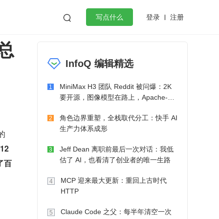
登录
注册

写点什么
总
效工作
数据库
Python
音视频
InfoQ 编辑精选
golang
微服务架构
flutter
MiniMax H3 团队 Reddit 被问爆：2K
1
要开源，图像模型在路上，Apache-2.0
也在考虑了
角色边界重塑，全栈取代分工：快手 AI
2
生产力体系成形
的
2 
Jeff Dean 离职前最后一次对话：我低
3
估了 AI，也看清了创业者的唯一生路
了百
MCP 迎来最大更新：重回上古时代
4
HTTP
Claude Code 之父：每半年清空一次
5