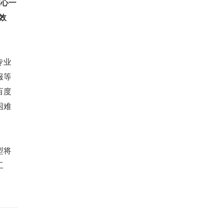
文心一
效
专业
服等
百度
困难
型将
工