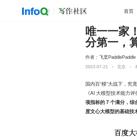
首页
唯一一家！
移动开发
Java
开源
架构
O
分第一，
前端
AI
大数据
团队管理
查看更多

作者：
飞桨PaddlePaddle
2023-07-21
北京
国内百“模”大战下，究竟
《AI 大模型技术能力评
项指标的 7 个满分，
度文心大模型的基础技