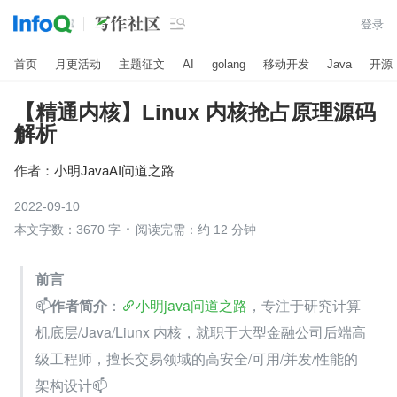

登录
首页
月更活动
主题征文
AI
golang
移动开发
Java
开源
【精通内核】Linux 内核抢占原理源码
解析
作者：
小明JavaAI问道之路
2022-09-10
本文字数：3670 字
阅读完需：约 12 分钟
前言
📫
作者简介
：
小明java问道之路
，专注于研究计算
机底层/Java/Liunx 内核，就职于大型金融公司后端高
级工程师，擅长交易领域的高安全/可用/并发/性能的
架构设计📫 