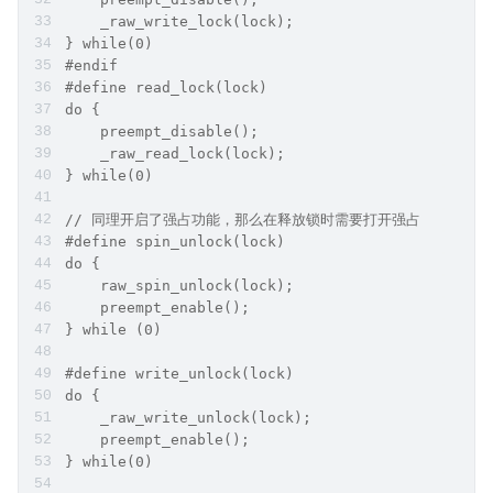
    _raw_write_lock(lock);
} while(0)
#endif
#define read_lock(lock) 
do {
    preempt_disable();
    _raw_read_lock(lock);
} while(0)
// 同理开启了强占功能，那么在释放锁时需要打开强占
#define spin_unlock(lock) 
do {
    raw_spin_unlock(lock); 
    preempt_enable();
} while (0)
#define write_unlock(lock) 
do {
    _raw_write_unlock(lock);
    preempt_enable();
} while(0)