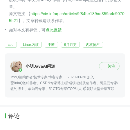
章。
原文链接:【
https://xie.infoq.cn/article/9f84be189ad359a4c9070
5b21
】。文章转载请联系作者。
如对本文有异议，可
点此反馈
cpu
Linux内核
中断
9月月更
内核抢占
小明JavaAI问道之路
关注

InfoQ签约作者/技术专家/博客专家
2020-03-20 加入
🏆InfoQ签约作者、CSDN专家博主/后端领域优质创作者、阿里云专家/
签约博主、华为云专家、51CTO专家/TOP红人 📫就职大型金融互联网
公司后端研发专家 👍专注于研究Liunx内核、Java、源码、架构、设计
模式、算法
评论