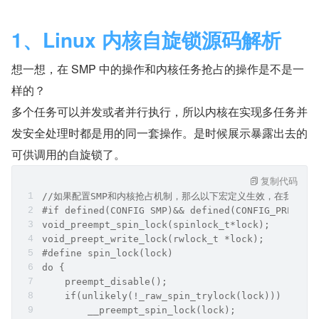
1、Linux 内核自旋锁源码解析
想一想，在 SMP 中的操作和内核任务抢占的操作是不是一
样的？
多个任务可以并发或者并行执行，所以内核在实现多任务并
发安全处理时都是用的同一套操作。是时候展示暴露出去的
可供调用的自旋锁了。
复制代码
//如果配置SMP和内核抢占机制，那么以下宏定义生效，在我们描
#if defined(CONFIG SMP)&& defined(CONFIG_PREEMPT
void_preempt_spin_lock(spinlock_t*lock); 
void_preept_write_lock(rwlock_t *lock);
#define spin_lock(lock) 
do {
    preempt_disable();
    if(unlikely(!_raw_spin_trylock(lock)))
        __preempt_spin_lock(lock);