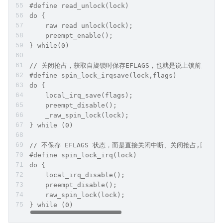
#define read_unlock(lock) 
do {
    raw read unlock(lock); 
    preempt_enable();
} while(0)
// 关闭抢占，获取自旋锁时保存EFLAGS，也就是说上锁前后需要保
#define spin_lock_irqsave(lock,flags) 
do {
    local_irq_save(flags); 
    preempt_disable();
    _raw_spin_lock(lock);
} while (0)
// 不保存 EFLAGS 状态，而是直接关闭中断、关闭抢占,因此
#define spin_lock_irq(lock) 
do {
    local_irq_disable(); 
    preempt_disable(); 
    raw_spin_lock(lock);
} while (0)