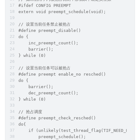
#ifdef CONFIG PREEMPT
extern void preempt_schedule(void);
// 设置当前任务禁止被抢占
#define preempt_disable() 
do {
    inc_preempt_count(); 
    barrier();
} while (0)
// 设置当前任务可以被抢占
#define preempt enable_no resched() 
do {
    barrier();
    dec_preempt_count();
} while (0)
// 抢占调度
#define preempt_check_resched() 
do{
    if (unlikely(test_thread_flag(TIF_NEED_RESCH
        preempt_schedule();