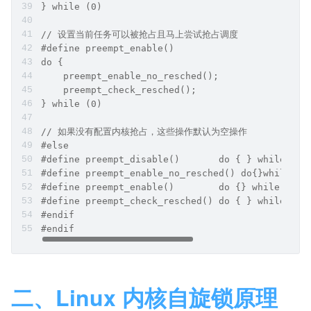
} while (0)
// 设置当前任务可以被抢占且马上尝试抢占调度
#define preempt_enable() 
do {
    preempt_enable_no_resched();
    preempt_check_resched();
} while (0)
// 如果没有配置内核抢占，这些操作默认为空操作
#else
#de
#define preempt_enable_no_resched() do{}while(0)
#define preempt_enable()	do {} while (0)	
#de
#endif
#endif
二、Linux 内核自旋锁原理