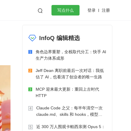
登录
注册

写点什么
效工作
数据库
Python
音视频
InfoQ 编辑精选
golang
微服务架构
flutter
角色边界重塑，全栈取代分工：快手 AI
1
生产力体系成形
Jeff Dean 离职前最后一次对话：我低
2
估了 AI，也看清了创业者的唯一生路
MCP 迎来最大更新：重回上古时代
3
HTTP
Claude Code 之父：每半年清空一次
4
claude.md、skills 和 hooks，模型自
己会想办法
近 300 万人围观卡帕西亲测 Opus 5：
5