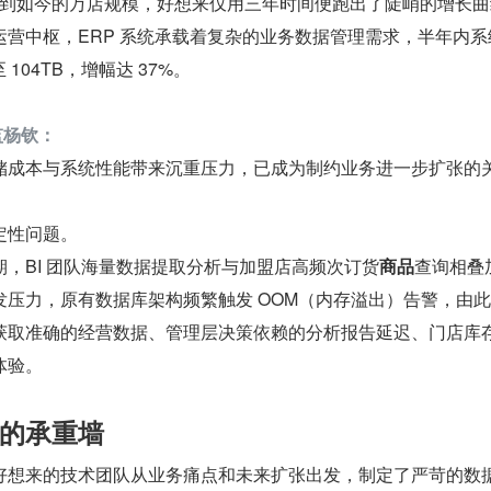
700 家到如今的万店规模，好想来仅用三年时间便跑出了陡峭的增长
运营中枢，ERP 系统承载着复杂的业务数据管理需求，半年内系
 104TB，增幅达 37%。
监杨钦：
储成本与系统性能带来沉重压力，已成为制约业务进一步扩张的
定性问题。
，BI 团队海量数据提取分析与加盟店高频次订货
商品
查询相叠
发压力，原有数据库架构频繁触发 OOM（内存溢出）告警，由
获取准确的经营数据、管理层决策依赖的分析报告延迟、门店库
体验。
的承重墙
好想来的技术团队从业务痛点和未来扩张出发，制定了严苛的数