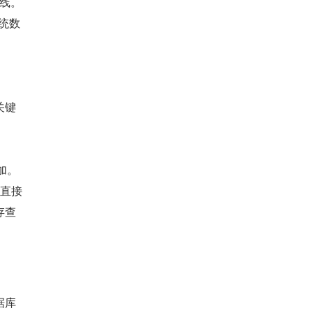
曲线。
统数
关键
加。
此直接
存查
据库