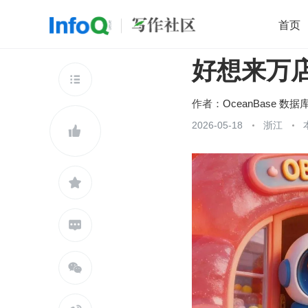
首页
好想来万
移动开发
Java
开源
架构
O

前端
AI
大数据
团队管理
作者：
OceanBase 数据
查看更多
2026-05-18
浙江




