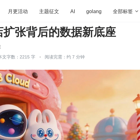
全部标签

月更活动
主题征文
AI
golang
店扩张背后的数据新底座
penHarmony
算法
学习方法
Web3.0
高
程序员
运维
深度思考
低代码
redis
库
本文字数：2215 字
阅读完需：约 7 分钟