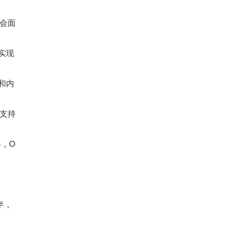
会面
，实现
和内
支持
，O
半，