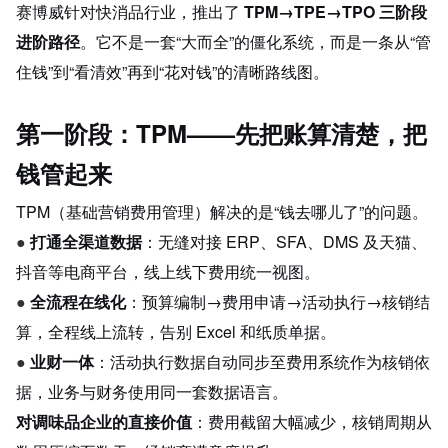
赛博威针对快消品行业，推出了 
TPM→TPE→TPO 三阶段
进阶路径
。它不是一套“大而全”的僵化系统，而是一条从“管
住钱”到“看清效”再到“花对钱”的清晰路线图。
第一阶段：TPM——先把账算清楚，把
钱管起来
TPM（基础营销费用管理）解决的是“钱去哪儿了”的问题。
● 
打通全渠道数据
：无缝对接 ERP、SFA、DMS 及天猫、
抖音等电商平台，线上线下费用统一视图。
● 
全流程在线化
：预算编制→费用申请→活动执行→核销结
算，全程线上流转，告别 Excel 和纸质单据。
● 
业财一体
：活动执行数据自动同步至费用系统作为核销依
据，业务与财务使用同一套数据语言。
对调味品企业的直接价值
：费用截留大幅减少，核销周期从