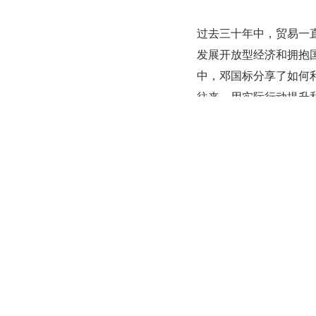
过去三十年中，贸易一
发展开放型经济和拥抱国际贸
中，邓国标分享了如何
往来，用实际行动提升
发布于: 2024-01-19
XTransfe
Fintech
2
让全球中小