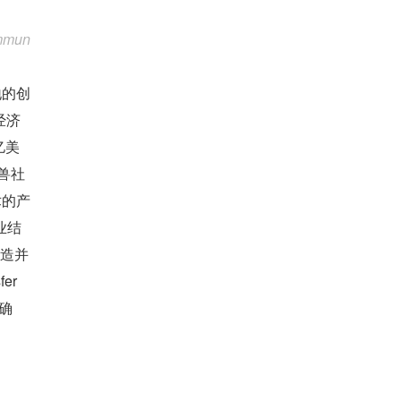
mmun
地的创
经济
亿美
兽社
技术的产
业结
打造并
r 
确