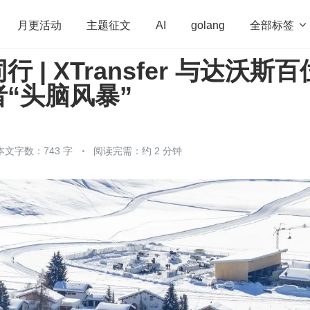
全部标签

月更活动
主题征文
AI
golang
 | XTransfer 与达沃斯百
penHarmony
算法
学习方法
Web3.0
高
“头脑风暴”
程序员
运维
深度思考
低代码
redis
本文字数：743 字
阅读完需：约 2 分钟