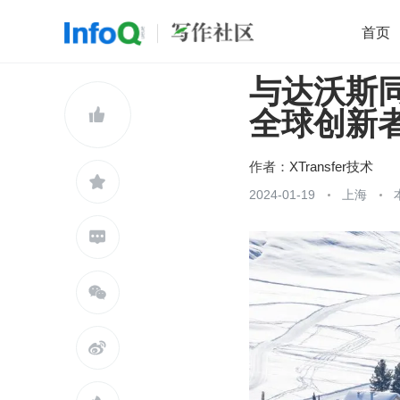
首页
与达沃斯同行
移动开发
Java
开源
架构
O

全球创新者
前端
AI
大数据
团队管理
查看更多

作者：
XTransfer技术

2024-01-19
上海


