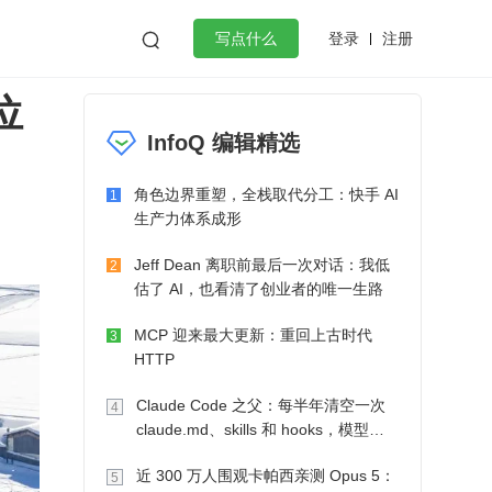
登录
注册

写点什么
位
效工作
数据库
Python
音视频
InfoQ 编辑精选
golang
微服务架构
flutter
角色边界重塑，全栈取代分工：快手 AI
1
生产力体系成形
Jeff Dean 离职前最后一次对话：我低
2
估了 AI，也看清了创业者的唯一生路
MCP 迎来最大更新：重回上古时代
3
HTTP
Claude Code 之父：每半年清空一次
4
claude.md、skills 和 hooks，模型自
己会想办法
近 300 万人围观卡帕西亲测 Opus 5：
5