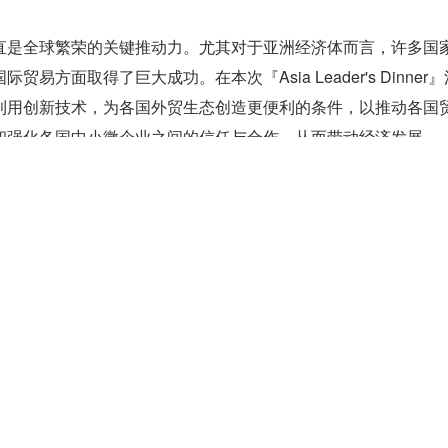
直是全球繁荣的关键推动力。尤其对于亚洲经济体而言，许多国
易方面取得了巨大成功。在本次『Asia Leader's Dinner
利用创新技术，为各国外贸生态创造更便利的条件，以推动各国
和强化各国中小微企业之间的信任与合作，从而带动经济发展。
阅读数: 263
r技术
关

021-11-11 加入
企业惠享金融服务