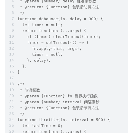
 * @param {number} delay 延迟毫秒数
 * @returns {Function} 包装后防抖方法
 */
function debounce(fn, delay = 300) {
  let timer = null;
  return function (...args) {
    if (timer) clearTimeout(timer);
    timer = setTimeout(() => {
      fn.apply(this, args);
      timer = null;
    }, delay);
  };
}
/**
 * 节流函数
 * @param {Function} fn 目标执行函数
 * @param {number} interval 间隔毫秒
 * @returns {Function} 包装后节流方法
 */
function throttle(fn, interval = 500) {
  let lastTime = 0;
  return function (...args) {