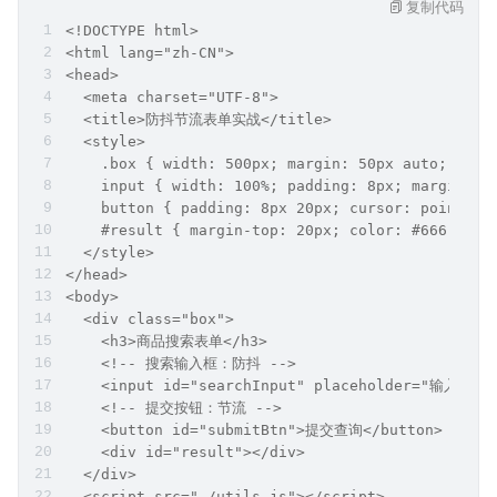
复制代码
<!DOCTYPE html>
<html lang="zh-CN">
<head>
  <meta charset="UTF-8">
  <title>防抖节流表单实战</title>
  <style>
    .box { width: 500px; margin: 50px auto; }
    input { width: 100%; padding: 8px; margin-bo
    button { padding: 8px 20px; cursor: pointer;
    #result { margin-top: 20px; color: #666; }
  </style>
</head>
<body>
  <div class="box">
    <h3>商品搜索表单</h3>
    <!-- 搜索输入框：防抖 -->
    <input id="searchInput" placeholder="输入
    <!-- 提交按钮：节流 -->
    <button id="submitBtn">提交查询</button>
    <div id="result"></div>
  </div>
  <script src="./utils.js"></script>