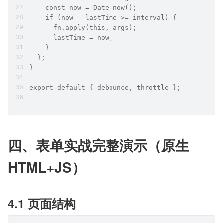
    const now = Date.now();
    if (now - lastTime >= interval) {
      fn.apply(this, args);
      lastTime = now;
    }
  };
}
export default { debounce, throttle };
四、表单实战完整演示（原生 
HTML+JS）
4.1 页面结构