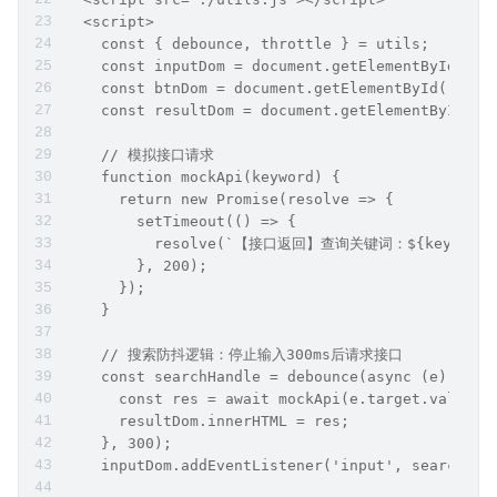
  <script>
    const { debounce, throttle } = utils;
    const inputDom = document.getElementById('se
    const btnDom = document.getElementById('subm
    const resultDom = document.getElementById('r
    // 模拟接口请求
    function mockApi(keyword) {
      return new Promise(resolve => {
        setTimeout(() => {
          resolve(`【接口返回】查询关键词：${keyword 
        }, 200);
      });
    }
    // 搜索防抖逻辑：停止输入300ms后请求接口
    const searchHandle = debounce(async (e) => {
      const res = await mockApi(e.target.value);
      resultDom.innerHTML = res;
    }, 300);
    inputDom.addEventListener('input', searchHan