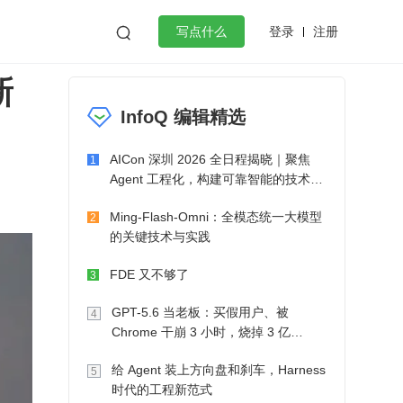
登录
注册

写点什么
新
效工作
数据库
Python
音视频
InfoQ 编辑精选
golang
微服务架构
flutter
AICon 深圳 2026 全日程揭晓｜聚焦
1
Agent 工程化，构建可靠智能的技术路
径
Ming-Flash-Omni：全模态统一大模型
2
的关键技术与实践
FDE 又不够了
3
GPT-5.6 当老板：买假用户、被
4
Chrome 干崩 3 小时，烧掉 3 亿
Token 收入却为 0
给 Agent 装上方向盘和刹车，Harness
5
时代的工程新范式