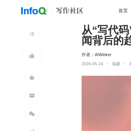
首页
从“写代码
移动开发
Java
开源
架构
O

闻背后的
前端
AI
大数据
团队管理
查看更多

作者：
AIWeker

2026-05-24
福建


