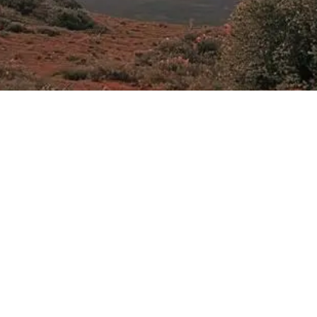
到“造大脑”：三则 AI 创业新闻
码