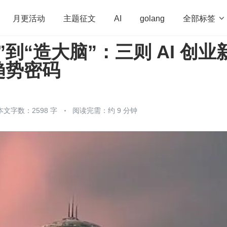
全部标签

月更活动
主题征文
AI
golang
”到“造大脑”：三则 AI 创业
penHarmony
算法
学习方法
Web3.0
高
趋势密码
程序员
运维
深度思考
低代码
redis
本文字数：2598 字
阅读完需：约 9 分钟